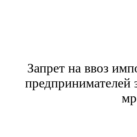
Запрет на ввоз им
предпринимателей з
мр