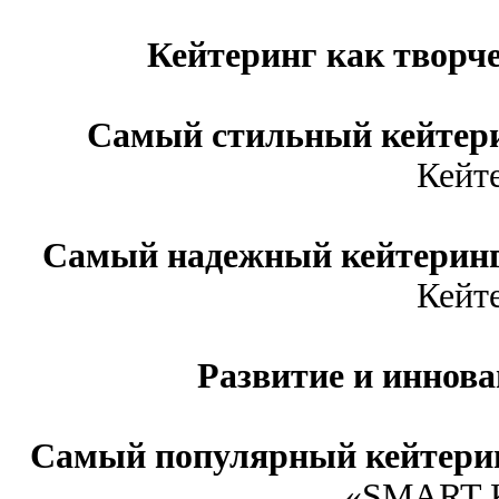
Кейтеринг как творч
Самый стильный кейтер
Кейт
Самый надежный кейтеринг
Кейт
Развитие и иннов
Самый популярный кейтерин
«SMART К