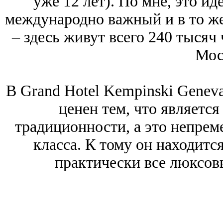
уже 12 лет). По мне, это и
международно важный и в то же
‒ здесь живут всего 240 тысяч 
Мос
В Grand Hotel Kempinski Geneva
ценен тем, что являетс
традиционности, а это непрем
класса. К тому он находитс
практически все люксов