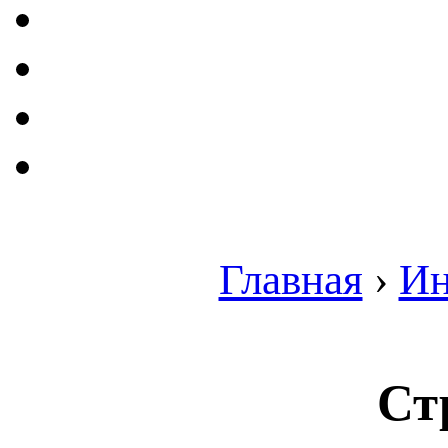
Главная
›
Ин
Ст