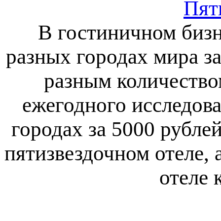
Пять
В гостиничном бизн
разных городах мира за
разным количеством
ежегодного исследован
городах за 5000 рубл
пятизвездочном отеле, 
отеле 