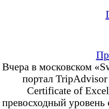
Пр
Вчера в московском «S
портал TripAdviso
Certificate of Ex
превосходный уровень с