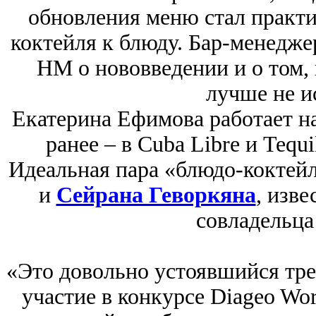
обновления меню стал практи
коктейля к блюду. Бар-менедже
HM о нововведении и о том, 
лучше не и
Екатерина Ефимова работает на 
ранее ‒ в Cuba Libre и Tequil
Идеальная пара «блюдо-коктейл
и
Сейрана Геворкяна
, изве
совладельца 
«Это довольно устоявшийся тре
участие в конкурсе Diageo Wor