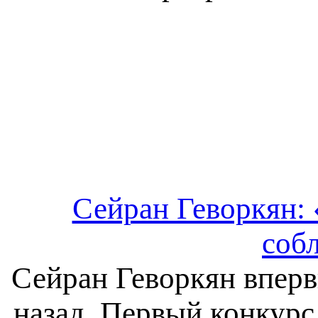
Сейран Геворкян: 
соб
Сейран Геворкян вперв
назад. Первый конкурс 