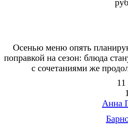
руб
Осенью меню опять планирую
поправкой на сезон: блюда стан
с сочетаниями же продо
11
Анна 
Барно