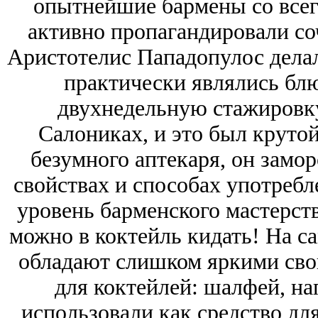
опытнейшие бармены со всего
активно пропагандировали соч
Аристотелис Пападопулос делал
практически являлись блю
двухнедельную стажировку
Салониках, и это был круто
безумного аптекаря, он заморо
свойствах и способах употребл
уровень барменского мастерств
можно в коктейль кидать! На с
обладают слишком яркими свой
для коктейлей: шалфей, на
использовали как средство для