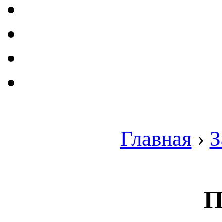
Главная
›
З
П