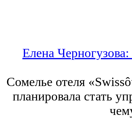
Елена Черногузова:
Сомелье отеля «Swissô
планировала стать уп
чем