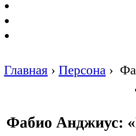
Главная
›
Персона
›
Фаб
Фабио Анджиус: «