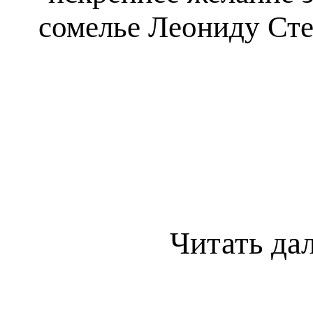
сомелье Леониду Сте
Читать да