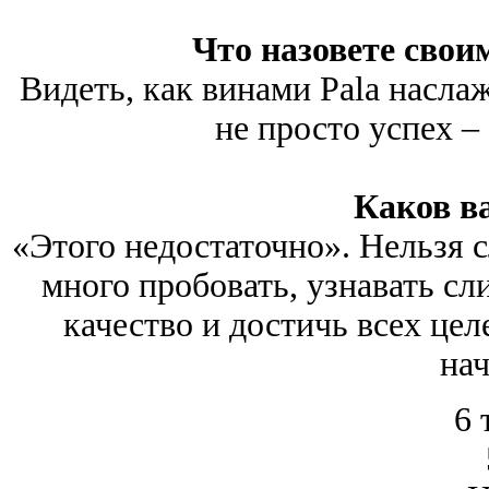
Что назовете свои
Видеть, как винами Pala насла
не просто успех – 
Каков в
«Этого недостаточно». Нельзя 
много пробовать, узнавать с
качество и достичь всех цел
нач
6 