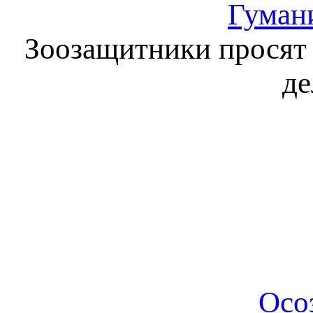
Гуман
Зоозащитники просят 
де
Осо