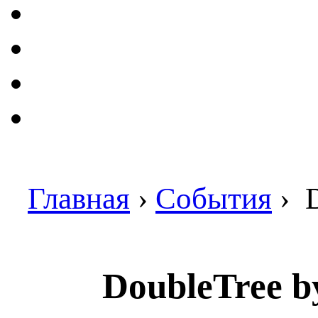
Главная
›
События
›
D
DoubleTree b