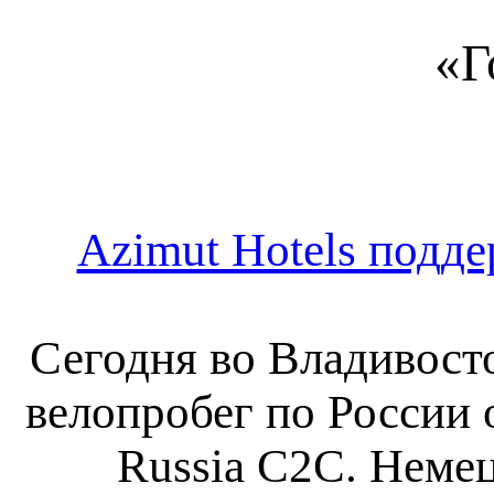
«Г
Azimut Hotels подде
Сегодня во Владивост
велопробег по России 
Russia C2C. Неме