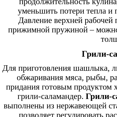
продолжительность кулинар
уменьшить потери тепла и 
Давление верхней рабочей 
прижимной пружиной – можно
тол
Грили-с
Для приготовления шашлыка, лю
обжаривания мяса, рыбы, ра
придания готовым продуктом 
грили-саламандер.
Грили-с
выполнены из нержавеющей ст
позволяет регулировать ра