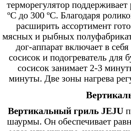
терморегулятор поддерживает 
ºС до 300 ºС. Благодаря роли
расширить ассортимент гот
мясных и рыбных полуфабрикат
дог-аппарат включает в себя
сосисок и подогреватель для 
сосисок занимает 2-3 минуты
минуты. Две зоны нагрева ре
Вертикал
Вертикальный гриль JEJU
п
шаурмы. Он обеспечивает рав