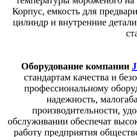
температуры мороженого на 
Корпус, емкость для предвар
цилиндр и внутренние детал
ст
Оборудование компании
стандартам качества и без
профессиональному оборуд
надежность, малогаб
производительности, удоб
обслуживании обеспечат высо
работу предприятия обществе