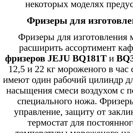
некоторых моделях преду
Фризеры для изготовле
Фризеры для изготовления 
расширить ассортимент каф
фризеров JEJU BQ181T
и
BQ
12,5 и 22 кг мороженого в час
имеют один рабочий цилиндр д
насыщения смеси воздухом с 
специального ножа. Фризер
управление, защиту от закл
термостат для постоянно