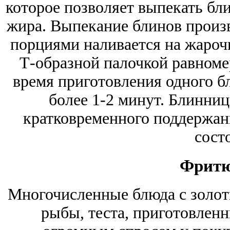
которое позволяет выпекать б
жира. Выпекание блинов произ
порциями наливается на жароч
Т-образной палочкой равноме
время приготовления одного бл
более 1-2 минут. Блинни
кратковременного поддержани
сост
Фрит
Многочисленные блюда с золоти
рыбы, теста, приготовлен