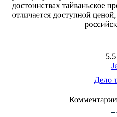
достоинствах тайваньское п
отличается доступной ценой, 
российск
5.5
J
Дело 
Комментарии