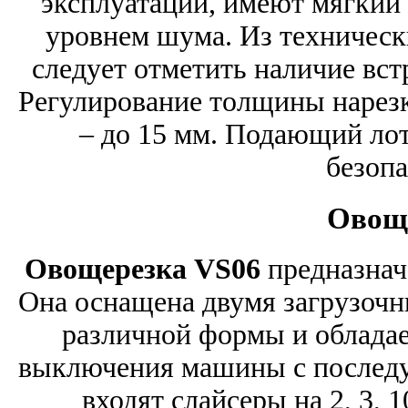
эксплуатации, имеют мягкий 
уровнем шума. Из техническ
следует отметить наличие вст
Регулирование толщины нарезк
– до 15 мм. Подающий лот
безопа
Овощ
Овощерезка VS06
предназнач
Она оснащена двумя загрузочн
различной формы и обладае
выключения машины с послед
входят слайсеры на 2, 3, 1