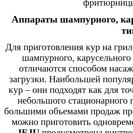
фритюрницы
Аппараты шампурного, кар
ти
Для приготовления кур на грил
шампурного, карусельного 
отличаются способом насаж
загрузки. Наибольшей популя
кур – они подходят как для то
небольшого стационарного п
большими объемами продаж пре
можно приготовить одновреме
JEJU
предусмотрена внутре