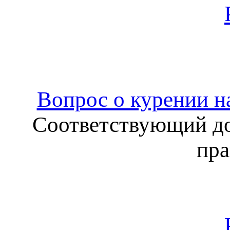
Вопрос о курении н
Соответствующий до
пра