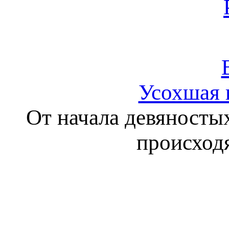
Усохшая 
От начала девяностых
происход