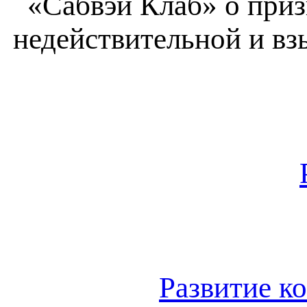
«Сабвэй Клаб» о при
недействительной и вз
Развитие к