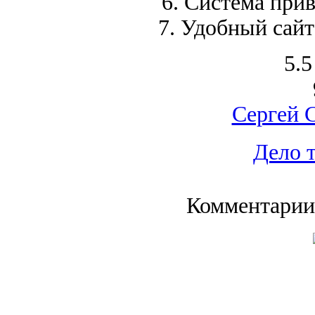
6. Система при
7. Удобный сайт
5.5
Сергей 
Дело 
Комментарии