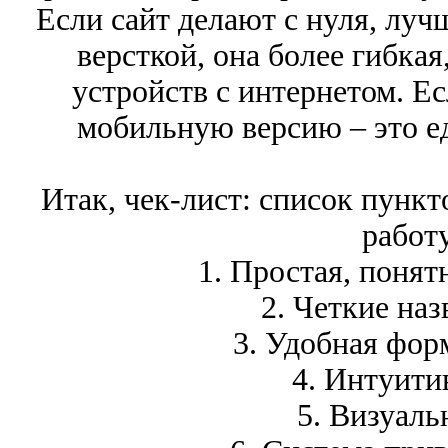
Если сайт делают с нуля, луч
версткой, она более гибка
устройств с интернетом. Ес
мобильную версию – это е
Итак, чек-лист: список пункт
работу
1. Простая, понят
2. Четкие наз
3. Удобная фор
4. Интуити
5. Визуаль