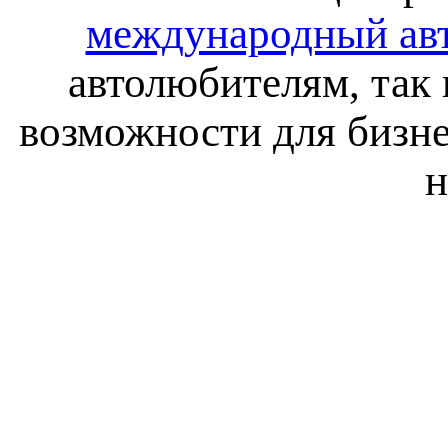
международный ав
автолюбителям, так
возможности для бизне
н