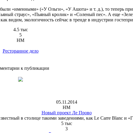
 были «именными» («У Ольги», «У Ашота» и т. д.), то теперь пр
«Пьяный страус», «Пьяный кролик» и «Соленый пес». А еще «Зел
как видим, экологичность сейчас в тренде в индустрии гостепри
4.5 тыс
5
HM
Ресторанное дело
ментарии к публикации
05.11.2014
HM
Новый проект Ле Прово
звестный в столице такими заведениями, как Le Carre Blanc и «Г
5 тыс
3