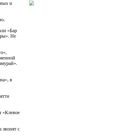
чных и
но.
али «Бар
ры». Не
о»,
еменной
амурай».
на», в
ьятти
и «Клевое
 звонят с