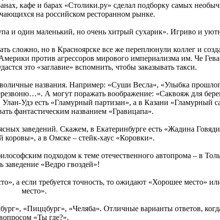
анах, кафе и барах «Столики.ру» сделал подборку самых необы
ечающихся на российском ресторанном рынке.
упа и один маленький, но очень хитрый сухарик». Игриво и уют
ь сложно, но в Красноярске все же переплюнули коллег и созд
Америки против агрессоров мирового империализма им. Че Гева
удастся это «заглавие» вспомнить, чтобы заказывать такси.
мволичные названия. Например: «Суши Весла», «Улыбка прошлог
 перезвоню…». А могут поражать воображение: «Саквояж для бер
 Улан-Удэ есть «Гламурный партизан», а в Казани «Гламурный с
вать фантастическим названием «Гравицапа».
сных заведений. Скажем, в Екатеринбурге есть «Жадина Говяди
 коровы», а в Омске – стейк-хаус «Коровки».
илософским подходом к теме отечественного автопрома – в Тол
ь заведение «Ведро гвоздей»!
о», а если требуется точность, то ожидают «Хорошее место» ил
место».
бург», «Пиццбург», «Челяба». Отличные варианты ответов, когда
вопросом «Ты где?».