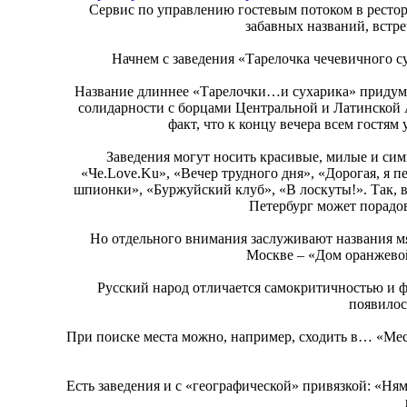
Сервис по управлению гостевым потоком в рестор
забавных названий, встр
Начнем с заведения «Тарелочка чечевичного с
Название длиннее «Тарелочки…и сухарика» придумат
солидарности с борцами Центральной и Латинской 
факт, что к концу вечера всем гостям 
Заведения могут носить красивые, милые и си
«Че.Love.Ku», «Вечер трудного дня», «Дорогая, я
шпионки», «Буржуйский клуб», «В лоскуты!». Так, в
Петербург может порадо
Но отдельного внимания заслуживают названия мя
Москве – «Дом оранжевой
Русский народ отличается самокритичностью и ф
появилос
При поиске места можно, например, сходить в… «Мест
Есть заведения и с «географической» привязкой: «Ням