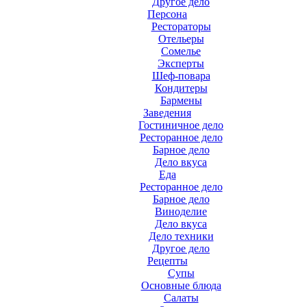
Другое дело
Персона
Рестораторы
Отельеры
Сомелье
Эксперты
Шеф-повара
Кондитеры
Бармены
Заведения
Гостиничное дело
Ресторанное дело
Барное дело
Дело вкуса
Еда
Ресторанное дело
Барное дело
Виноделие
Дело вкуса
Дело техники
Другое дело
Рецепты
Супы
Основные блюда
Салаты