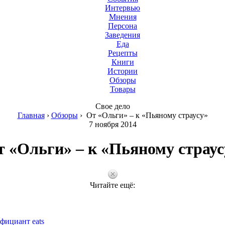
Интервью
Мнения
Персона
Заведения
Еда
Рецепты
Книги
Истории
Обзоры
Товары
Свое дело
Главная
›
Обзоры
›
От «Ольги» – к «Пьяному страусу»
7 ноября 2014
т «Ольги» – к «Пьяному страус
Читайте ещё:
фициант eats