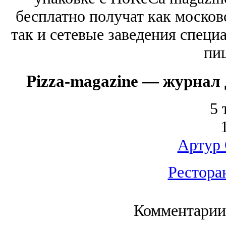
бесплатно получат как москов
так и сетевые заведения спец
пи
Pizza-magazine — журнал 
5 
Артур 
Рестора
Комментарии