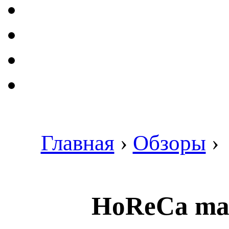
Главная
›
Обзоры
›
HoReCa mag