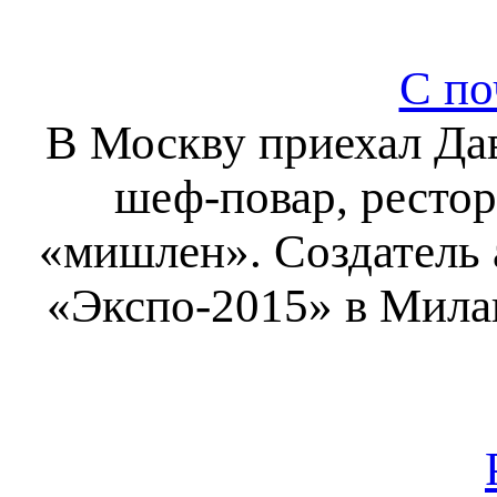
С по
В Москву приехал Да
шеф-повар, рестор
«мишлен». Создатель 
«Экспо-2015» в Милан