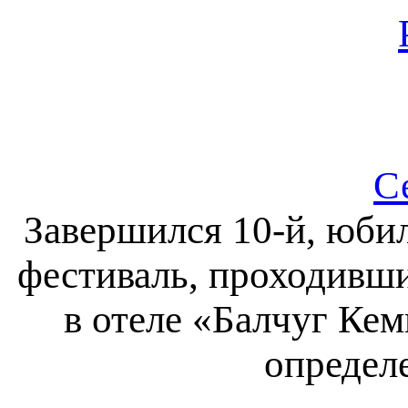
С
Завершился 10-й, юби
фестиваль, проходивши
в отеле «Балчуг Ке
определ