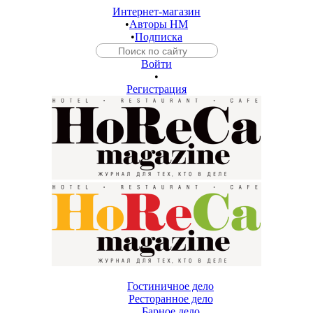
Интернет-магазин
•
Авторы HM
•
Подписка
Войти
•
Регистрация
Гостиничное дело
Ресторанное дело
Барное дело