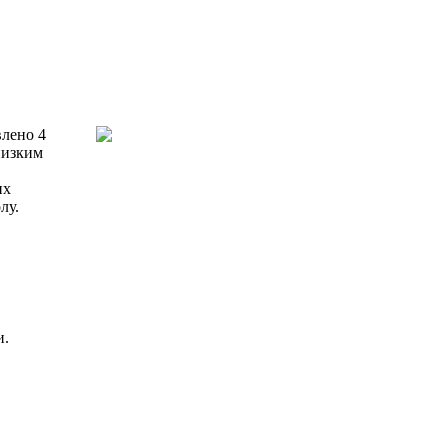
влено 4
низким
их
лу.
и.