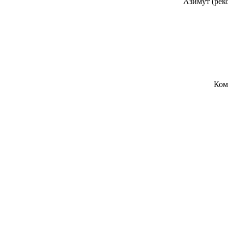
Азимут (реко
Ком