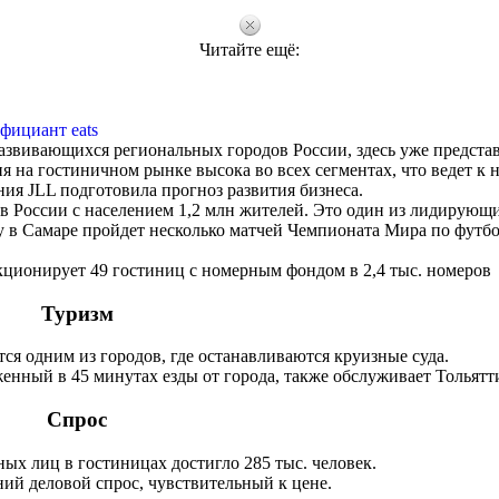
Читайте ещё:
фициант eats
азвивающихся региональных городов России, здесь уже предста
 на гостиничном рынке высока во всех сегментах, что ведет к 
ния JLL подготовила прогноз развития бизнеса.
в России с населением 1,2 млн жителей. Это один из лидирующ
 в Самаре пройдет несколько матчей Чемпионата Мира по футбо
кционирует 49 гостиниц с номерным фондом в 2,4 тыс. номеров
Туризм
ся одним из городов, где останавливаются круизные суда.
нный в 45 минутах езды от города, также обслуживает Тольятт
Спрос
ых лиц в гостиницах достигло 285 тыс. человек.
ний деловой спрос, чувствительный к цене.