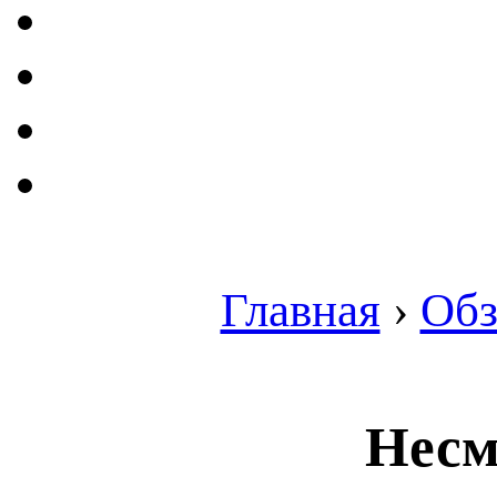
Главная
›
Об
Несм