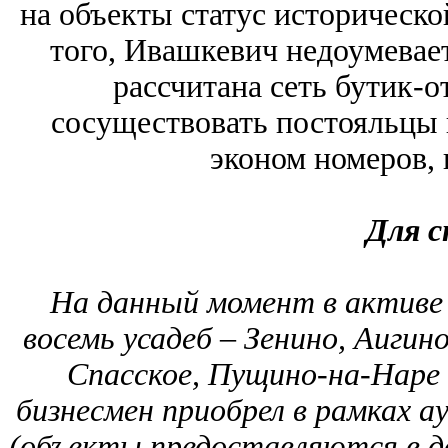
на объекты статус историческо
того, Ивашкевич недоумевае
рассчитана сеть бутик-о
сосуществовать постояльцы 
эконом номеров, 
Для с
На данный момент в активе
восемь усадеб – Зенино, Аигино
Спасское, Пущино-на-Наре 
бизнесмен приобрел в рамках 
(объекты предоставляются в до