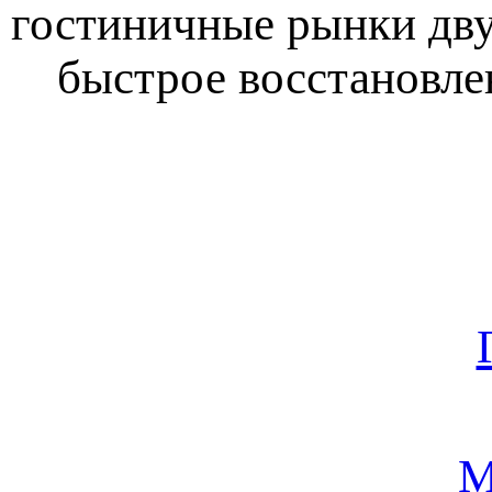
гостиничные рынки дву
быстрое восстановле
М