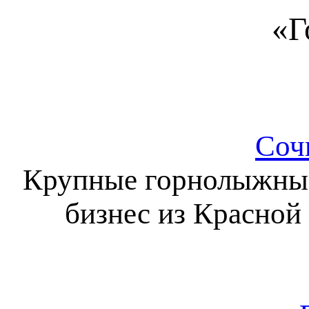
«Г
Соч
Крупные горнолыжные
бизнес из Красной