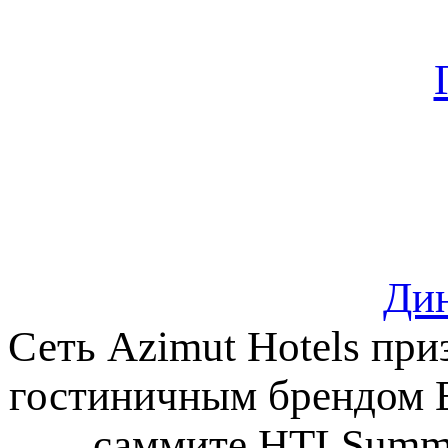
Ди
Сеть Azimut Hotels пр
гостиничным брендом Е
саммите HTLSummi