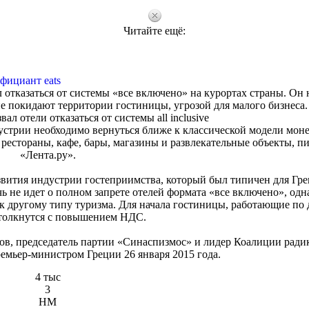
Читайте ещё:
фициант eats
отказаться от системы «все включено» на курортах страны. Он 
 не покидают территории гостиницы, угрозой для малого бизнеса.
ал отели отказаться от системы all inclusive
устрии необходимо вернуться ближе к классической модели мон
 рестораны, кафе, бары, магазины и развлекательные объекты, п
«Лента.ру».
азвития индустрии гостеприимства, который был типичен для Гре
ь не идет о полном запрете отелей формата «все включено», одн
 к другому типу туризма. Для начала гостиницы, работающие по
столкнутся с повышением НДС.
ов, председатель партии «Синаспизмос» и лидер Коалиции рад
емьер-министром Греции 26 января 2015 года.
4 тыс
3
HM