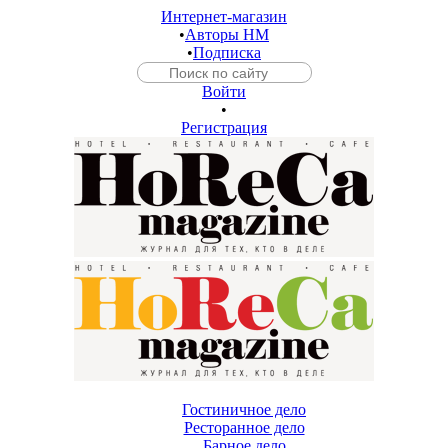
Интернет-магазин
•
Авторы HM
•
Подписка
Войти
•
Регистрация
Гостиничное дело
Ресторанное дело
Барное дело