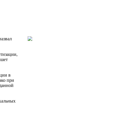
назвал
етизации,
ишет
ции в
ако при
 данной
икальных