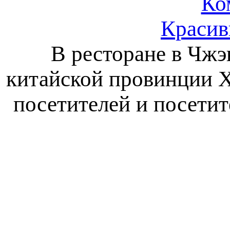
Ко
Красив
В ресторане в Чжэ
китайской провинции Х
посетителей и посети