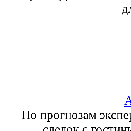
д
А
По прогнозам экспе
сделок с гости