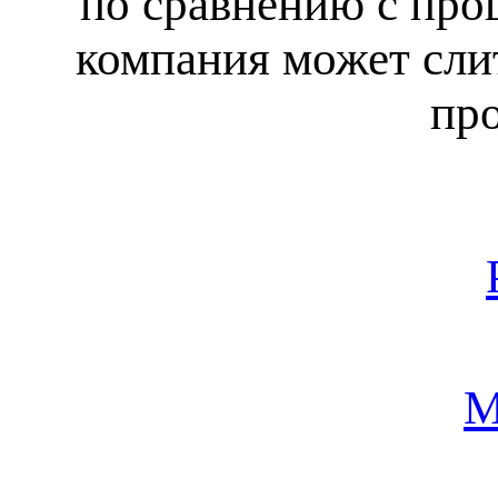
по сравнению с про
компания может сли
про
М