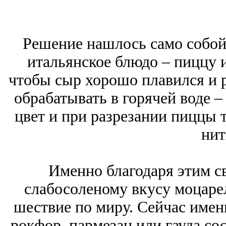
Решение нашлось само собой:
итальянское блюдо – пиццу и
чтобы сыр хорошо плавился и р
обрабатывать в горячей воде 
цвет и при разрезании пиццы
нит
Именно благодаря этим с
слабосоленому вкусу моцаре
шествие по миру. Сейчас именн
рокфор, пармезан или гауда со