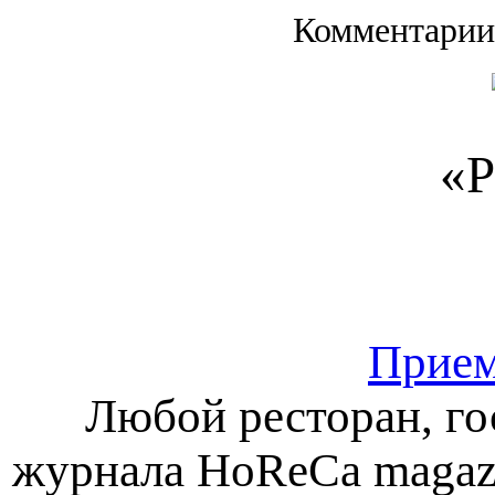
Комментарии
«Р
Прием
Любой ресторан, го
журнала HoReCa magazi