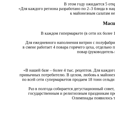
В этом году ожидается 5 отк
«Для каждого региона разработано по 2–3 блюда в н
к майонезным салатам н
Масш
В каждом гипермаркете (в сети их более 
Для ежедневного наполнения витрин с полуфабри
в смене работает 4 повара горячего цеха, отдельно
повар (руководитель 
«В нашей базе – более 4 тыс. рецептов. Для каждог
привычных потребителю. В целом, любовь к майонез
по всей сети супермаркетов продаем 18 тонн сельди
Раз в полгода собирается дегустационный совет
государственным и религиозным праздникам про
Олимпиады появилось т.