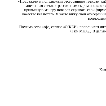
«Подражаем и популярным ресторанным трендам, раб
запеченная свекла с рассольным сыром и кисло-с
привычную манеру поваров скрывать свои фирмен
качество без потерь. Я часто вижу свои отксеренн
воплощения
Помимо сети кафе, сервис «О’КЕЙ» пополнился инте
71 км МКАД. В дальне
Ком