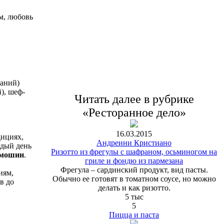
м, любовь
ваний)
), шеф-
Читать далее в рубрике
«Ресторанное дело»
16.03.2015
дициях,
Андреини Кристиано
ждый день
Ризотто из фрегулы с шафраном, осьминогом на
имошин
.
гриле и фондю из пармезана
Фрегула – сардинский продукт, вид пасты.
иям,
Обычно ее готовят в томатном соусе, но можно
в до
делать и как ризотто.
5 тыс
5
Пицца и паста