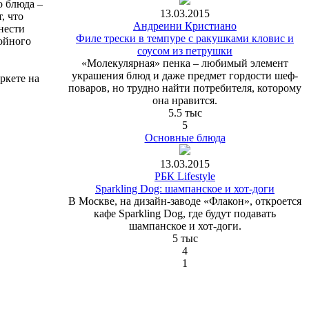
о блюда –
13.03.2015
, что
Андреини Кристиано
нести
Филе трески в темпуре с ракушками кловис и
тойного
соусом из петрушки
«Молекулярная» пенка – любимый элемент
украшения блюд и даже предмет гордости шеф-
ркете на
поваров, но трудно найти потребителя, которому
она нравится.
5.5 тыс
5
Основные блюда
13.03.2015
РБК Lifestyle
Sparkling Dog: шампанское и хот-доги
В Москве, на дизайн-заводе «Флакон», откроется
кафе Sparkling Dog, где будут подавать
шампанское и хот-доги.
5 тыс
4
1