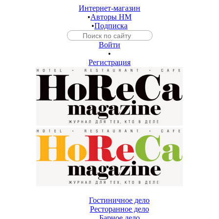
Интернет-магазин
•
Авторы HM
•
Подписка
Войти
•
Регистрация
Гостиничное дело
Ресторанное дело
Барное дело