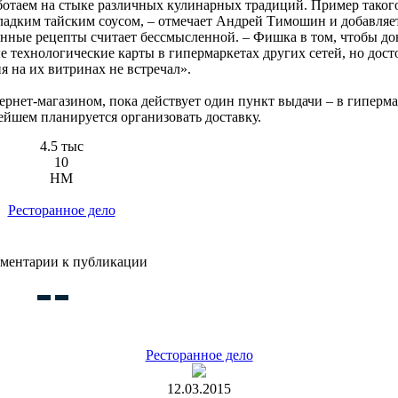
отаем на стыке различных кулинарных традиций. Пример таког
ладким тайским соусом, – отмечает Андрей Тимошин и добавляет
ные рецепты считает бессмысленной. – Фишка в том, чтобы до
ые технологические карты в гипермаркетах других сетей, но дос
 на их витринах не встречал».
рнет-магазином, пока действует один пункт выдачи – в гиперма
йшем планируется организовать доставку.
4.5 тыс
10
HM
Ресторанное дело
ментарии к публикации
Ресторанное дело
12.03.2015