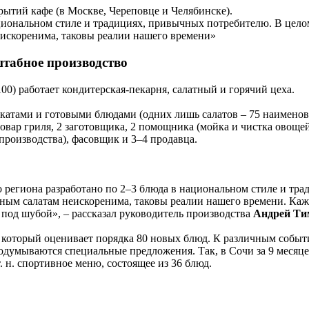
рытий кафе (в Москве, Череповце и Челябинске).
ациональном стиле и традициях, привычных потребителю. В цело
еискоренима, таковы реалии нашего времени»
табное производство
100) работает кондитерская-пекарня, салатный и горячий цеха.
катами и готовыми блюдами (одних лишь салатов – 75 наимено
 повар гриля, 2 заготовщика, 2 помощника (мойка и чистка овощей
производства), фасовщик и 3–4 продавца.
о региона разработано по 2–3 блюда в национальном стиле и тра
ным салатам неискоренима, таковы реалии нашего времени. Ка
 под шубой», – рассказал руководитель производства
Андрей Т
, который оценивает порядка 80 новых блюд. К различным событ
думываются специальные предложения. Так, в Сочи за 9 месяце
 н. спортивное меню, состоящее из 36 блюд.