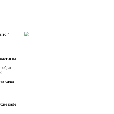
ыто 4
щается на
 собран
м.
ав салат
ухне кафе