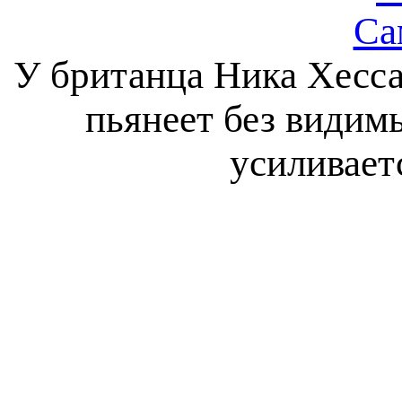
Са
У британца Ника Хесса
пьянеет без видим
усиливает