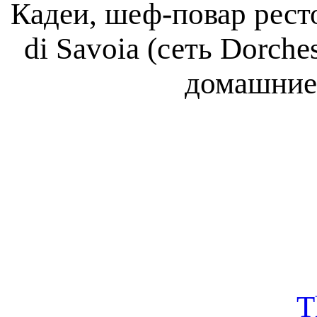
Кадеи, шеф-повар ресто
di Savoia (сеть Dorche
домашние 
T