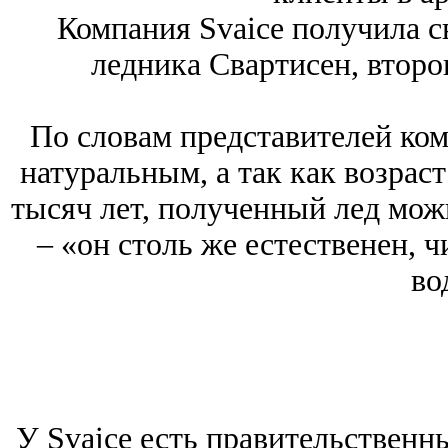
Компания Svaice получила св
ледника Свартисен, второ
По словам представителей ком
натуральным, а так как возрас
тысяч лет, полученный лед мож
– «он столь же естественен, ч
во
У Svaice есть правительственн