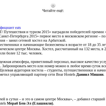
Читайте ещё:
фициант eats
T/ Путешествия и туризм 2015» наградили победителей премии 
анкт-Петербурга 2015» первое место в московском регионе ‒ по
ия ‒ занял сетевой хостел на Арбатской.
шественники и начинающие бизнесмены в возрасте от 18 до 35 ле
ическом центре Москвы. Хостел, рассчитанный на 132 места, в 
или более 12 тыс. человек.
ежная атмосфера, приветливый персонал, высокое качество усл
 Забронировать место или номер можно в любое время суток все
. Целевая аудитория хостела ‒ студенты, путешественники и нач
отметил управляющий партнер сети Bear Hostels
Даниил Мишин
.
блей в сутки ‒ и это в самом центре Москвы», ‒ добавил старший
stels
Мераб Бен-Эл (Елашвили)
.