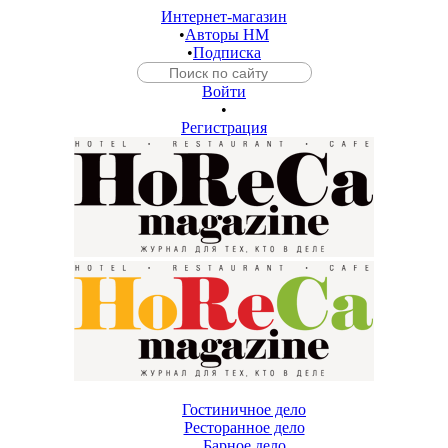
Интернет-магазин
•
Авторы HM
•
Подписка
Войти
•
Регистрация
Гостиничное дело
Ресторанное дело
Барное дело