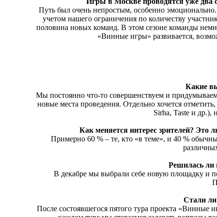
Игры в Москве проводятся уже два с
Путь был очень непростым, особенно эмоционально. Н
учетом нашего ограничения по количеству участни
половина новых команд. В этом сезоне команды немно
«Винные игры» развивается, возмож
Какие в
Мы постоянно что-то совершенствуем и придумываем: 
новые места проведения. Отдельно хочется отметить
Sirha, Taste и др.)
Как меняется интерес зрителей? Это л
Примерно 60 % – те, кто «в теме», и 40 % обычн
различных
Решилась ли 
В декабре мы выбрали себе новую площадку и пе
П
Стали ли
После состоявшегося пятого тура проекта «Винные игр