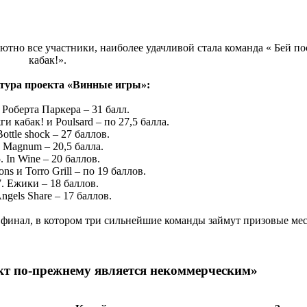
ютно все участники, наиболее удачливой стала команда « Бей по
кабак!».
 тура проекта «Винные игры»:
 Роберта Паркера – 31 балл.
ги кабак! и Poulsard – по 27,5 балла.
Bottle shock – 27 баллов.
. Magnum – 20,5 балла.
. In Wine – 20 баллов.
ons и Torro Grill – по 19 баллов.
7. Ежики – 18 баллов.
Angels Share – 17 баллов.
финал, в котором три сильнейшие команды займут призовые мес
т по-прежнему является некоммерческим»