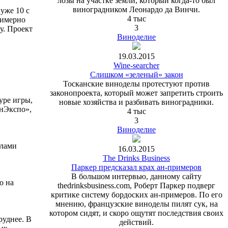
лозы на участке земли, который когда-то был
виноградником Леонардо да Винчи.
уже 10 с
4 тыс
римерно
3
у. Проект
Виноделие
19.03.2015
Wine-searcher
Слишком «зеленый» закон
Тосканские виноделы протестуют против
законопроекта, который может запретить строить
уре игры,
новые хозяйства и разбивать виноградники.
инЭкспо»,
4 тыс
3
Виноделие
алами
16.03.2015
The Drinks Business
Паркер предсказал крах ан-примеров
В большом интервью, данному сайту
о на
thedrinksbusiness.com, Роберт Паркер подверг
критике систему бордоских ан-примеров. По его
мнению, французские виноделы пилят сук, на
котором сидят, и скоро ощутят последствия своих
руднее. В
действий.