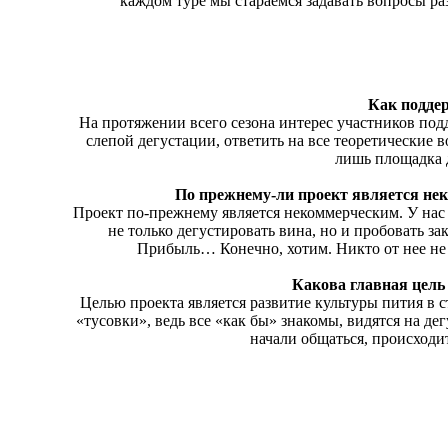
каждом туре мы стараемся задавать вопросы ра
Как подде
На протяжении всего сезона интерес участников подд
слепой дегустации, ответить на все теоретические 
лишь площадка 
По прежнему-ли проект является не
Проект по-прежнему является некоммерческим. У нас 
не только дегустировать вина, но и пробовать з
Прибыль… Конечно, хотим. Никто от нее не о
Какова главная цель
Целью проекта является развитие культуры пития в с
«тусовки», ведь все «как бы» знакомы, видятся на д
начали общаться, происходит