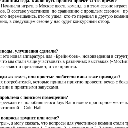
 лишним года. Какой путь прошел проект за это время?
ачинали играть в Москве шесть команд, а в этом сезоне играет 
ков. В составе участников, по сравнению с прошлым сезоном, п
го перемешались, кто-то ушел, кто-то перешел в другую команд
но, в следующем сезоне у нас будет конкурсный отбор.
ыводы, улучшения сделали?
это новая аппаратура для «Брейн-боев», нововведения в структ
, что мы стали чаще участвовать в различных выставках («МосВ
, нас знают и приглашают, и это приятно.
юди «в теме», или простые любители вина тоже приходят?
ых потребителей, которые пришли приятно провести вечер с бок
 вин и приятными закусками.
проблема с поиском помещений?
реехали из полюбившегося Joys Bar в новое просторное местечк
ятницкой – Coin Hall.
 вопросы труднее или легче?
ы», я могу сказать, что вопросы для участников команд стали т