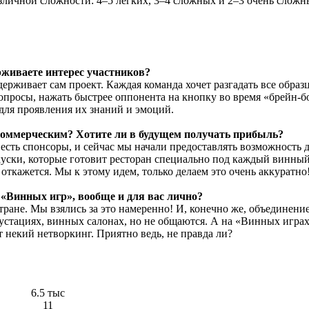
зличной сложности: 4–5 легких, 3–4 сложных и 2–3 очень сложн
рживаете интерес участников?
ерживает сам проект. Каждая команда хочет разгадать все образ
вопросы, нажать быстрее оппонента на кнопку во время «брейн-
для проявления их знаний и эмоций.
коммерческим? Хотите ли в будущем получать прибыль?
есть спонсоры, и сейчас мы начали предоставлять возможность д
акуски, которые готовит ресторан специально под каждый винный
ткажется. Мы к этому идем, только делаем это очень аккуратно
 «Винных игр», вообще и для вас лично?
тране. Мы взялись за это намеренно! И, конечно же, объединени
егустациях, винных салонах, но не общаются. А на «Винных игра
 некий нетворкинг. Приятно ведь, не правда ли?
6.5 тыс
11