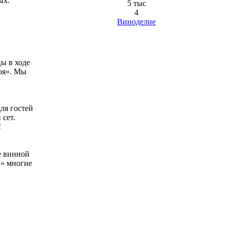
ых.
5 тыс
4
Виноделие
цы в ходе
боя». Мы
ля гостей
 сет.
!
е винной
х» многие