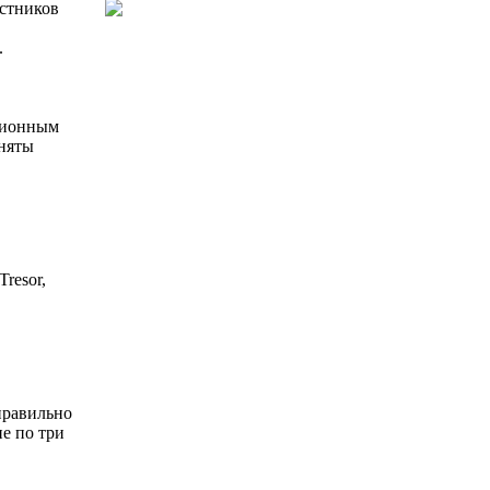
астников
.
ционным
иняты
resor,
правильно
ие по три