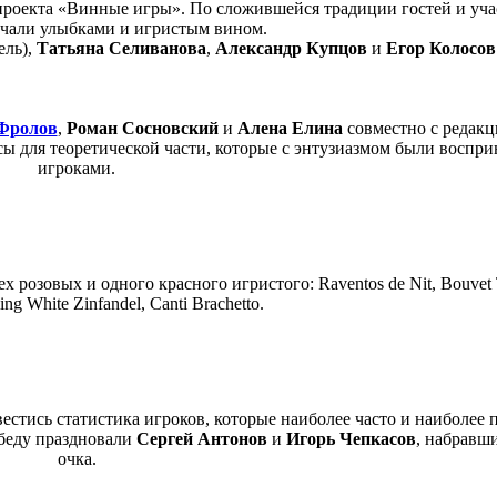
р проекта «Винные игры». По сложившейся традиции гостей и уч
ечали улыбками и игристым вином.
ель),
Татьяна Селиванова
,
Александр Купцов
и
Егор Колосов
Фролов
,
Роман Сосновский
и
Алена Елина
совместно с редак
ы для теоретической части, которые с энтузиазмом были воспр
игроками.
 розовых и одного красного игристого: Raventos de Nit, Bouvet T
ing White Zinfandel, Canti Brachetto.
естись статистика игроков, которые наиболее часто и наиболее 
обеду праздновали
Сергей Антонов
и
Игорь Чепкасов
, набравш
очка.