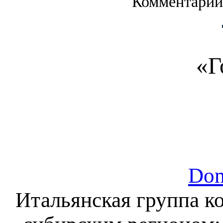
Комментарии
«Г
Dom
Итальянская группа к