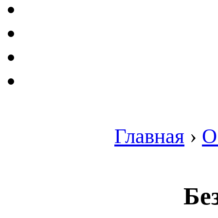
Главная
›
О
Бе