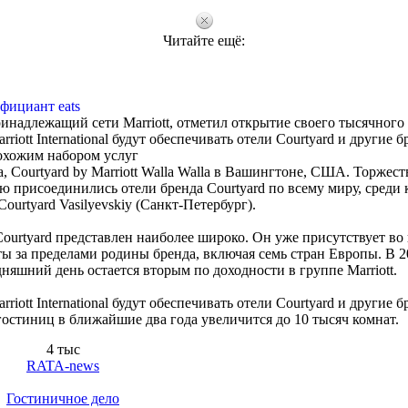
Читайте ещё:
фициант eats
надлежащий сети Marriott, отметил открытие своего тысячного 
iott International будут обеспечивать отели Courtyard и другие б
охожим набором услуг
, Courtyard by Marriott Walla Walla в Вашингтоне, США. Торжес
ю присоединились отели бренда Courtyard по всему миру, среди 
Courtyard Vasilyevskiy (Санкт-Петербург).
 Courtyard представлен наиболее широко. Он уже присутствует во 
ы за пределами родины бренда, включая семь стран Европы. В 2
одняшний день остается вторым по доходности в группе Marriott.
iott International будут обеспечивать отели Courtyard и другие б
остиниц в ближайшие два года увеличится до 10 тысяч комнат.
4 тыс
RATA-news
Гостиничное дело