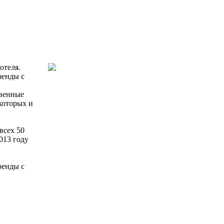
отеля.
ренды с
твенные
которых и
всех 50
013 году
ренды с