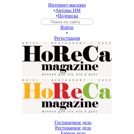
Интернет-магазин
•
Авторы HM
•
Подписка
Войти
•
Регистрация
Гостиничное дело
Ресторанное дело
Барное дело