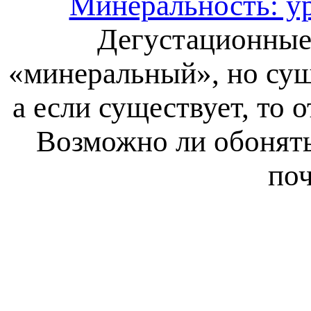
Минеральность: у
Дегустационные 
«минеральный», но сущ
а если существует, то 
Возможно ли обонять
поч