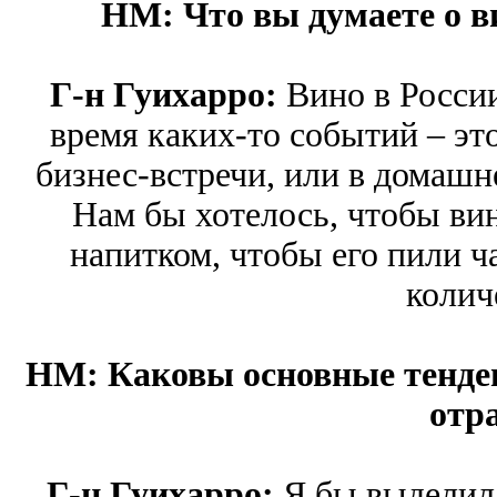
HM: Что вы думаете о в
Г-н Гуихарро:
Вино в России
время каких-то событий – эт
бизнес-встречи, или в домашн
Нам бы хотелось, чтобы ви
напитком, чтобы его пили ча
колич
HM: Каковы основные тенде
отр
Г-н Гуихарро:
Я бы выделил 