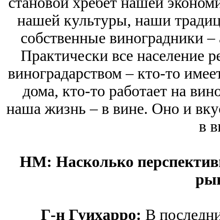
становой хребет нашей экономи
нашей культуры, наши традиц
собственные виноградники – а
Практически все население ре
виноградарством – кто-то имее
дома, кто-то работает на вин
наша жизнь – в вине. Оно и вку
в в
HM: Насколько перспектив
ры
Г-н Гуихарро:
В последни