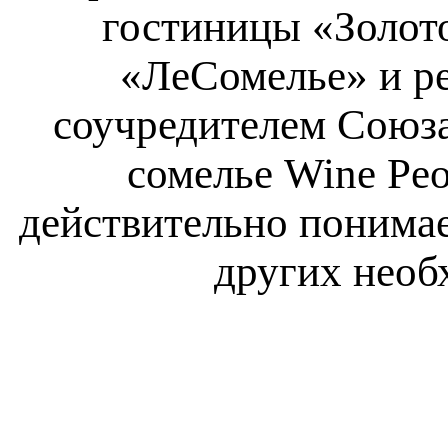
гостиницы «Золото
«ЛеСомелье» и р
соучредителем Союза
сомелье Wine Peo
действительно понимае
других необ