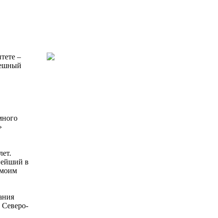
тете –
пешный
много
»
ет.
нейший в
 моим
ания
 Северо-