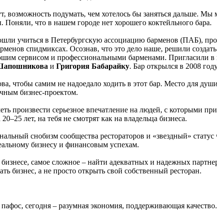
ут, возможность подумать, чем хотелось бы заняться дальше. Мы 
. Поняли, что в нашем городе нет хорошего коктейльного бара.
ошли учиться в Петербургскую ассоциацию барменов (ПАБ), пр
менов спидмиксах. Осознав, что это дело наше, решили создать 
ошим сервисом и профессиональными барменами. Пригласили в 
 Шапошникова
и
Григория Бабарайку
. Бар открылся в 2008 году
ва, чтобы самим не надоедало ходить в этот бар. Место для души
ачным бизнес-проектом.
еть произвести серьезное впечатление на людей, с которыми пр
0–25 лет, на тебя не смотрят как на владельца бизнеса.
нальный снобизм сообщества рестораторов и «звездный» статус 
еальному бизнесу и финансовым успехам.
 бизнесе, самое сложное – найти адекватных и надежных партне
ать бизнес, а не просто открыть свой собственный ресторан.
 пафос, сегодня – разумная экономия, поддерживающая качество.