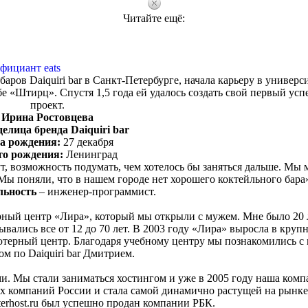
Читайте ещё:
фициант eats
аров Daiquiri bar в Санкт-Петербурге, начала карьеру в универси
е «Штирц». Спустя 1,5 года ей удалось создать свой первый ус
проект.
Ирина Ростовцева
елица бренда Daiquiri bar
а рождения:
27 декабря
то рождения:
Ленинград
, возможность подумать, чем хотелось бы заняться дальше. Мы 
Мы поняли, что в нашем городе нет хорошего коктейльного бара
льность
– инженер-программист.
ный центр «Лира», который мы открыли с мужем. Мне было 20 л
ались все от 12 до 70 лет. В 2003 году «Лира» выросла в круп
терный центр. Благодаря учебному центру мы познакомились с
ом по Daiquiri bar Дмитрием.
ми. Мы стали заниматься хостингом и уже в 2005 году наша комп
ых компаний России и стала самой динамично растущей на рынке
terhost.ru был успешно продан компании РБК.