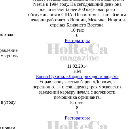
Nestle в 1994 году. На сегодняшний день она
насчитывает более 300 кафе быстрого
обслуживания в США. По системе франчайзинга
пекарни работают в Японии, Мексике, Индии и
странах Ближнего Востока.
10 тыс
ы похожи
6
Рестораторы
правление
ым супом.
11.02.2014
НМ
Елена Сухина: «Люди приходят к людям»
Управляющая сетью баров «Дорогая, я
перезвоню…» и совладелец трех московских
заведений карьеру начала с должности
помощника официанта.
 в угоду
8.5 тыс
8
1
Рестораторы
ад новым