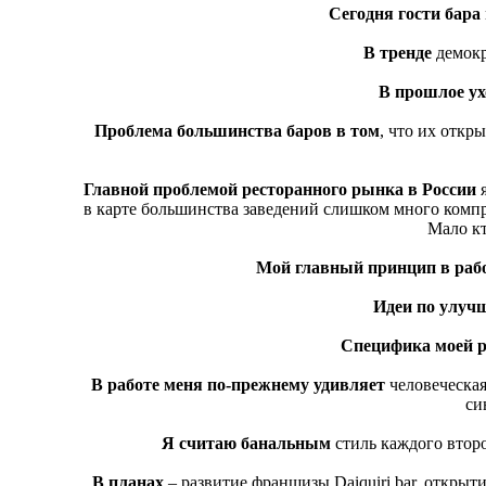
Сегодня гости бара
В тренде
демокр
В прошлое у
Проблема большинства баров в том
, что их откр
Главной проблемой ресторанного рынка в России
в карте большинства заведений слишком много компр
Мало к
Мой главный принцип в раб
Идеи по улуч
Специфика моей р
В работе меня по-прежнему удивляет
человеческая
си
Я считаю банальным
стиль каждого второ
В планах
– развитие франшизы Daiquiri bar, открыт