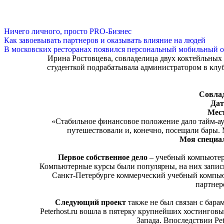
Ничего личного, просто PRO-Бизнес
Как завоевывать партнеров и оказывать влияние на людей
В московских ресторанах появился персональный мобильный о
Ирина Ростовцева, совладелица двух коктейльных б
студенткой подрабатывала администратором в клуб
Совлад
Дат
Мес
«Стабильное финансовое положение дало тайм-аут
путешествовали и, конечно, посещали бары. 
Моя специа
Первое собственное дело
– учебный компьютер
Компьютерные курсы были популярны, на них записыв
Санкт-Петербурге коммерческий учебный компью
партнер
Следующий проект
также не был связан с бара
Peterhost.ru вошла в пятерку крупнейших хостингов
Запада. Впоследствии Pe