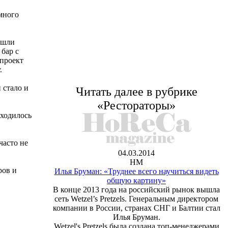
много
ошли
бар с
проект
.
 стало и
Читать далее в рубрике
«Рестораторы»
иходилось
часто не
04.03.2014
HM
ров и
Илья Бруман: «Труднее всего научиться видеть
общую картину»
В конце 2013 года на российский рынок вышла
сеть Wetzel’s Pretzels. Генеральным директором
компании в России, странах СНГ и Балтии стал
Илья Бруман.
Wetzel's Pretzels была создана топ-менеджерами