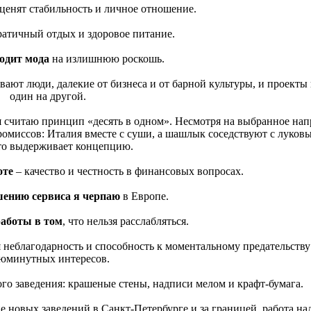
ценят стабильность и личное отношение.
атичный отдых и здоровое питание.
ходит мода
на излишнюю роскошь.
ывают люди, далекие от бизнеса и от барной культуры, и проект
один на другой.
я считаю принцип «десять в одном». Несмотря на выбранное на
омиссов: Италия вместе с суши, а шашлык соседствуют с луков
то выдерживает концепцию.
оте
– качество и честность в финансовых вопросах.
шению сервиса я черпаю
в Европе.
аботы в том
, что нельзя расслабляться.
 неблагодарность и способность к моментальному предательству
юминутных интересов.
го заведения: крашеные стены, надписи мелом и крафт-бумага.
ие новых заведений в Санкт-Петербурге и за границей, работа н