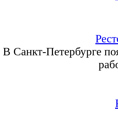
Рест
В Санкт-Петербурге поя
раб