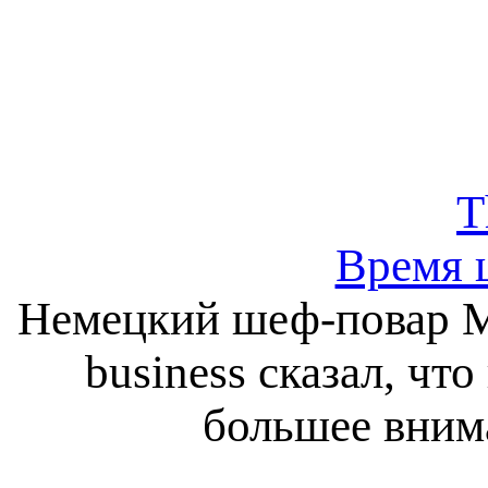
T
Время 
Немецкий шеф-повар Ма
business сказал, чт
большее вним