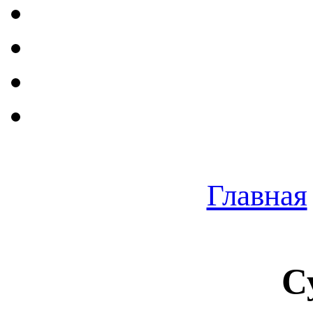
Главная
С