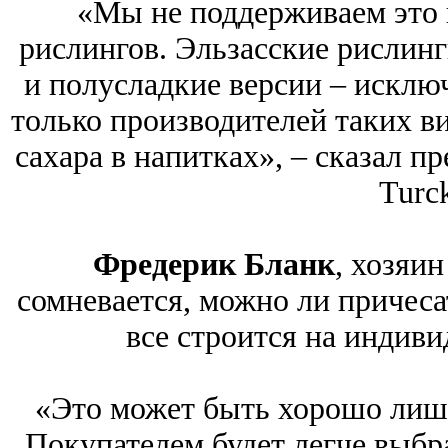
«Мы не поддерживаем это 
рислингов. Эльзасские рислин
и полусладкие версии – исклю
только производителей таких в
сахара в напитках», – сказал п
Turc
Фредерик Бланк
, хозяин
сомневается, можно ли причесат
все строится на индиви
«Это может быть хорошо лишь
Покупателем будет легче выбра