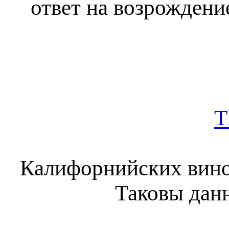
ответ на возрождени
T
Калифорнийских винод
Таковы данн