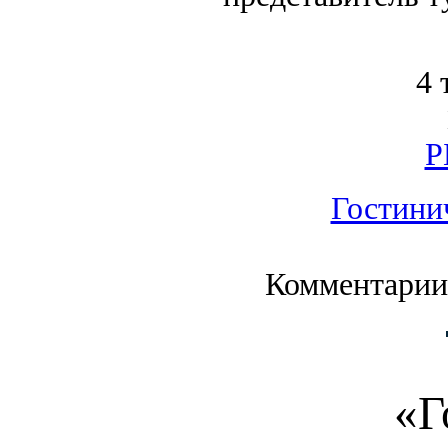
4 
Р
Гостини
Комментарии
«Г