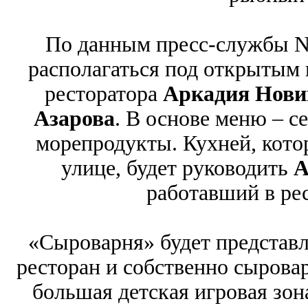
По данным пресс-службы No
располагаться под открытым 
ресторатора
Аркадия Нов
Азарова
. В основе меню ‒ с
морепродукты. Кухней, котор
улице, будет руководить
А
работавший в ре
«Сыроварня» будет представл
ресторан и собственно сырова
большая детская игровая зо