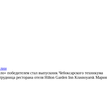
илии
ело» победителем стал выпускник Чебоксарского техникума
дница ресторана отеля Hilton Garden Inn Krasnoyarsk Мария