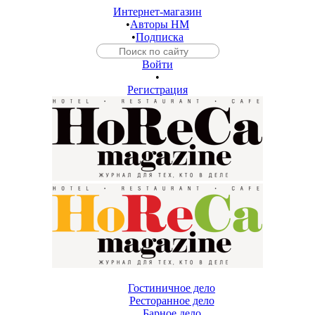
Интернет-магазин
•
Авторы HM
•
Подписка
Войти
•
Регистрация
Гостиничное дело
Ресторанное дело
Барное дело