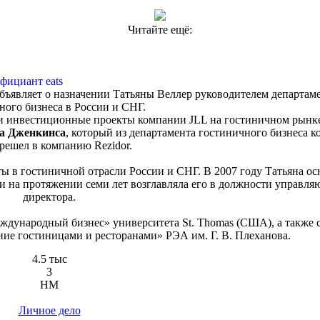
Читайте ещё:
фициант eats
бъявляет о назначении Татьяны Веллер руководителем департам
ного бизнеса в России и СНГ.
е и инвестиционные проекты компании JLL на гостиничном рынк
а Дженкинса
, который из департамента гостиничного бизнеса 
решел в компанию Rezidor.
ы в гостиничной отрасли России и СНГ. В 2007 году Татьяна ос
 на протяжении семи лет возглавляла его в должности управля
директора.
ждународный бизнес» университета St. Thomas (США), а также 
ние гостиницами и ресторанами» РЭА им. Г. В. Плеханова.
4.5 тыс
3
HM
Личное дело