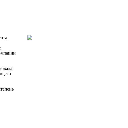
ента
е
компании
новала
ющего
степень