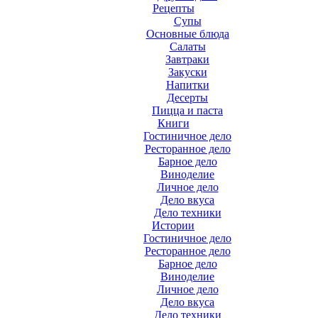
Рецепты
Супы
Основные блюда
Салаты
Завтраки
Закуски
Напитки
Десерты
Пицца и паста
Книги
Гостиничное дело
Ресторанное дело
Барное дело
Виноделие
Личное дело
Дело вкуса
Дело техники
Истории
Гостиничное дело
Ресторанное дело
Барное дело
Виноделие
Личное дело
Дело вкуса
Дело техники