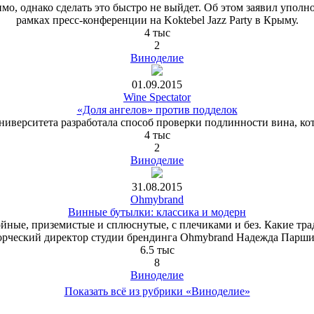
имо, однако сделать это быстро не выйдет. Об этом заявил упо
рамках пресс-конференции на Koktebel Jazz Party в Крыму.
4 тыс
2
Виноделие
01.09.2015
Wine Spectator
«Доля ангелов» против подделок
иверситета разработала способ проверки подлинности вина, кот
4 тыс
2
Виноделие
31.08.2015
Ohmybrand
Винные бутылки: классика и модерн
ные, приземистые и сплюснутые, с плечиками и без. Какие тра
орческий директор студии брендинга Ohmybrand Надежда Парши
6.5 тыс
8
Виноделие
Показать всё из рубрики «Виноделие»