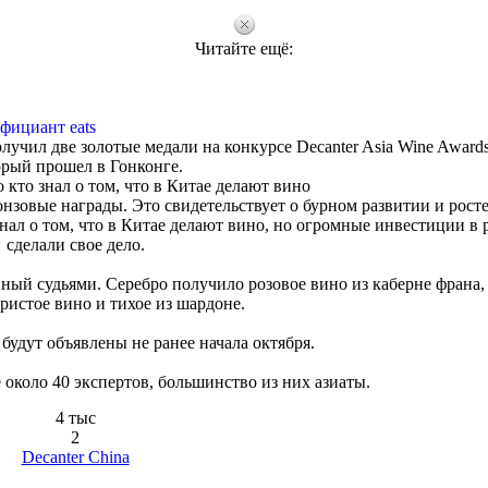
Читайте ещё:
фициант eats
учил две золотые медали на конкурсе Decanter Asia Wine Awards
орый прошел в Гонконге.
о кто знал о том, что в Китае делают вино
нзовые награды. Это свидетельствует о бурном развитии и росте
знал о том, что в Китае делают вино, но огромные инвестиции в 
сделали свое дело.
ный судьями. Серебро получило розовое вино из каберне франа,
ристое вино и тихое из шардоне.
будут объявлены не ранее начала октября.
 около 40 экспертов, большинство из них азиаты.
4 тыс
2
Decanter China