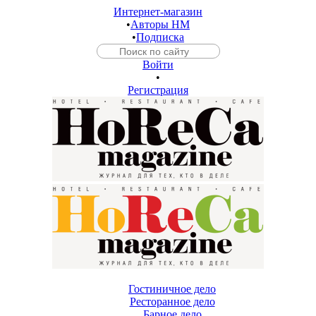
Интернет-магазин
•
Авторы HM
•
Подписка
Войти
•
Регистрация
Гостиничное дело
Ресторанное дело
Барное дело