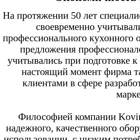
На протяжении 50 лет специали
своевременно учитывали
профессионального кухонного о
предложения профессионало
учитывались при подготовке к
настоящий момент фирма та
клиентами в сфере разработ
марке
Философией компании Kovina
надежного, качественного обор
использовании, с низким потре