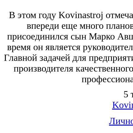
В этом году Kovinastroj отмеч
впереди еще много плано
присоединился сын Марко Авш
время он является руководител
Главной задачей для предприят
производителя качественного
профессиона
5 
Kovin
Лично