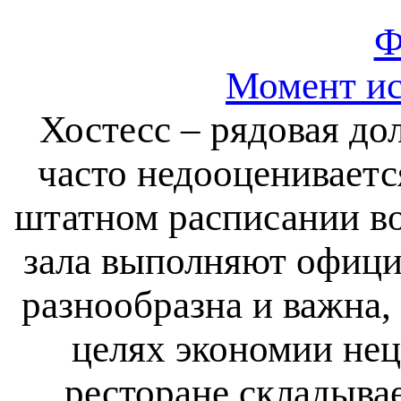
Ф
Момент ис
Хостесс – рядовая до
часто недооцениваетс
штатном расписании во
зала выполняют офици
разнообразна и важна, 
целях экономии нец
ресторане складывае