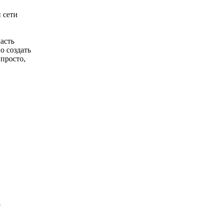
 сети
асть
о создать
просто,
»