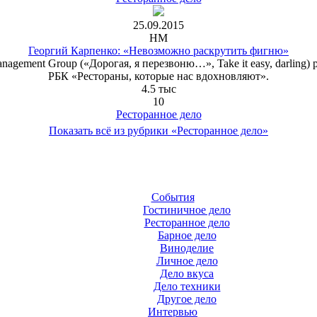
25.09.2015
HM
Георгий Карпенко: «Невозможно раскрутить фигню»
gement Group («Дорогая, я перезвоню…», Take it easy, darling)
РБК «Рестораны, которые нас вдохновляют».
4.5 тыс
10
Ресторанное дело
Показать всё из рубрики «Ресторанное дело»
События
Гостиничное дело
Ресторанное дело
Барное дело
Виноделие
Личное дело
Дело вкуса
Дело техники
Другое дело
Интервью