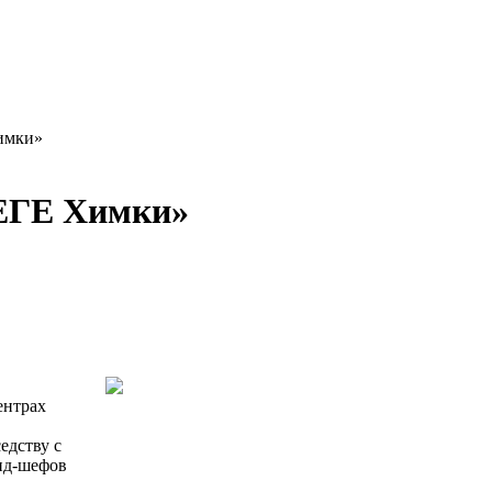
имки»
МЕГЕ Химки»
ентрах
едству с
енд-шефов