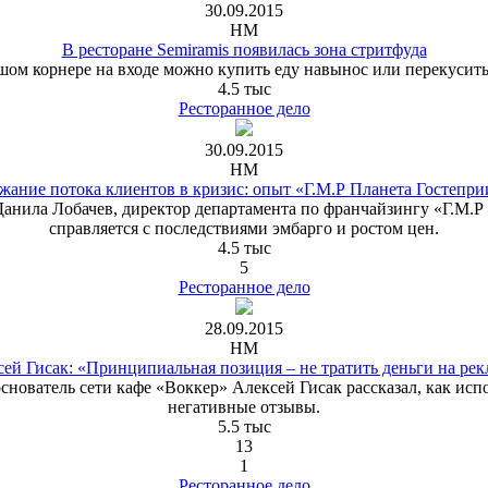
30.09.2015
HM
В ресторане Semiramis появилась зона стритфуда
шом корнере на входе можно купить еду навынос или перекусить 
4.5 тыс
Ресторанное дело
30.09.2015
HM
жание потока клиентов в кризис: опыт «Г.М.Р Планета Гостепри
нила Лобачев, директор департамента по франчайзингу «Г.М.Р 
справляется с последствиями эмбарго и ростом цен.
4.5 тыс
5
Ресторанное дело
28.09.2015
HM
ей Гисак: «Принципиальная позиция – не тратить деньги на ре
нователь сети кафе «Воккер» Алексей Гисак рассказал, как испо
негативные отзывы.
5.5 тыс
13
1
Ресторанное дело