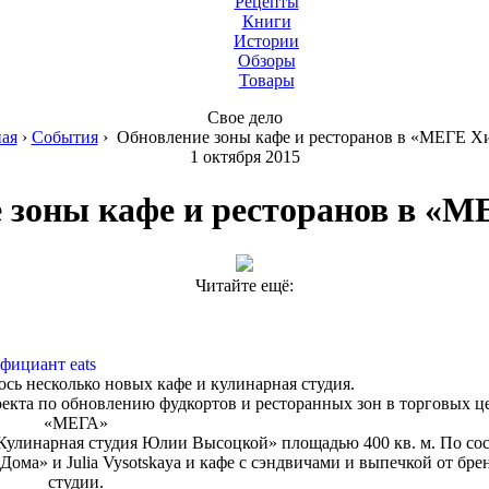
Рецепты
Книги
Истории
Обзоры
Товары
Свое дело
ная
›
События
›
Обновление зоны кафе и ресторанов в «МЕГЕ Х
1 октября 2015
 зоны кафе и ресторанов в «
Читайте ещё:
фициант eats
сь несколько новых кафе и кулинарная студия.
екта по обновлению фудкортов и ресторанных зон в торговых ц
«МЕГА»
улинарная студия Юлии Высоцкой» площадью 400 кв. м. По сос
ома» и Julia Vysotskaya и кафе с сэндвичами и выпечкой от бр
студии.