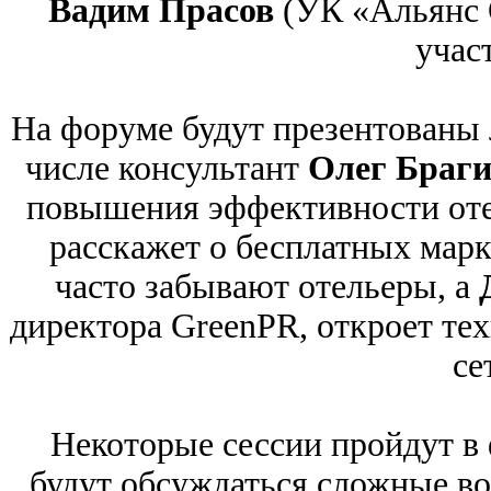
Вадим Прасов
(УК «Альянс 
учас
На форуме будут презентованы 
числе консультант
Олег Браг
повышения эффективности оте
расскажет о бесплатных мар
часто забывают отельеры, а
директора GreenPR, откроет те
се
Некоторые сессии пройдут в 
будут обсуждаться сложные во