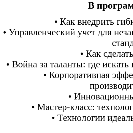
В програ
• Как внедрить гиб
• Управленческий учет для нез
стан
• Как сделат
• Война за таланты: где искать
• Корпоративная эффе
производи
• Инновационны
• Мастер-класс: техноло
• Технологии идеаль