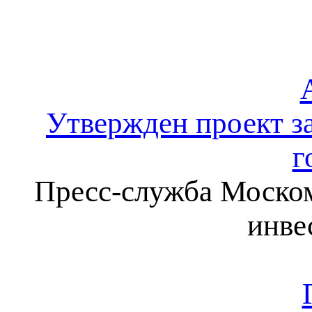
Утвержден проект з
г
Пресс-служба Моском
инве