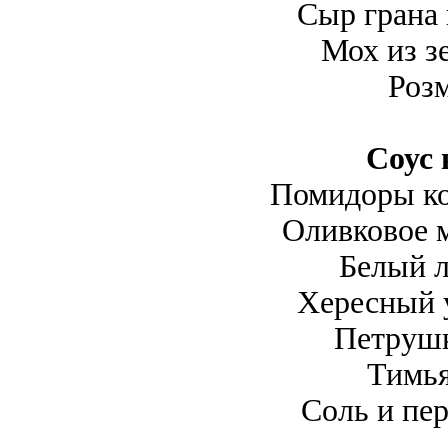
Сыр грана 
Мох из зе
Роз
Соус 
Помидоры ко
Оливковое м
Белый л
Хересный у
Петрушк
Тимья
Соль и пер