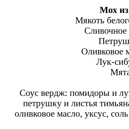
Мох из
Мякоть белого
Сливочное 
Петрушк
Оливковое м
Лук-сибу
Мята
Соус вердж: помидоры и лу
петрушку и листья тимьян
оливковое масло, уксус, сол