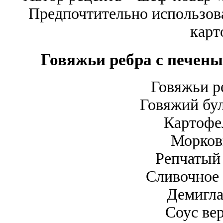
Предпочтительно использов
карт
Говяжьи ребра с печены
Говяжьи ре
Говяжий бул
Картофел
Морковь
Репчатый 
Сливочное 
Демигла
Соус вер