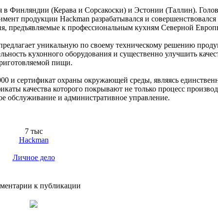
 в Финляндии (Керава и Сорсакоски) и Эстонии (Таллин). Голо
имент продукции Hackman разрабатывался и совершенствовался 
ия, предъявляемые к профессиональным кухням Северной Европ
 предлагает уникальную по своему техническому решению прод
ьность кухонного оборудования и существенно улучшить качес
риготовляемой пищи.
2000 и сертификат охраны окружающей среды, являясь единстве
икаты качества которого покрывают не только процесс производ
ое обслуживание и административное управление.
7 тыс
Hackman
Личное дело
ментарии к публикации