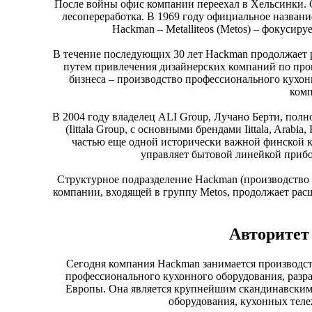
После войны офис компании переехал в Хельсинки. 
лесопереработка. В 1969 году официальное назван
Hackman – Metalliteos (Metos) – фокусир
В течение последующих 30 лет Hackman продолжает 
путем привлечения дизайнерских компаний по прои
бизнеса – производство профессионального кухон
комп
В 2004 году владелец ALI Group, Лучано Берти, пол
(Iittala Group, с основными брендами Iittala, Arabi
частью еще одной исторически важной финской ко
управляет бытовой линейкой прибо
Структурное подразделение Hackman (производство 
компании, входящей в группу Metos, продолжает ра
Авторитет
Сегодня компания Hackman занимается производст
профессионального кухонного оборудования, разр
Европы. Она является крупнейшим скандинавским 
оборудования, кухонных теле