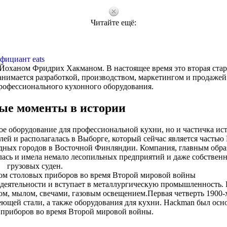
Читайте ещё:
фициант eats
 Йоханом Фридрих Хакманом. В настоящее время это вторая ста
нимается разработкой, производством, маркетингом и продажей
рофессионального кухонного оборудования.
ые моменты в истории
ое оборудование для профессиональной кухни, но и частичка ис
ей и располагалась в Выборге, который сейчас является частью 
дных городов в Восточной Финляндии. Компания, главным обра
лась и имела немало лесопильных предприятий и даже собствен
грузовых суден.
м столовых приборов во время Второй мировой войны
у деятельности и вступает в металлургическую промышленность
ом, мылом, свечами, газовым освещением.
Первая четверть 1900-
еющей стали, а также оборудования для кухни. Hackman был ос
приборов во время Второй мировой войны.