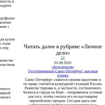
нность и
нкурент
портфолио
авление
яние с
для кухни
ы стали
Читать далее в рубрике «Личное
х пор
дело»
качестве
01.09.2010
тельством
«Бета-версия»
Гостеприимный Санкт-Петербург: высокая
планка
Санкт-Петербург славится своими красотами и
по праву считается культурной столицей России.
Развитие туризма и, в частности, гостиничного
енного
бизнеса в городе на Неве – непременное условие
верной
для того, чтобы считать его по-настоящему
очного
европейским городом. Сегодня здесь уже
наблюдаются стабильные положительные