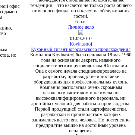
тенденции – это касается не только роста общего
вной офис
номерного фонда, но и качества обслуживания
годами с
гостей.
ы.
6 тыс
Личное дело
укцию,
тво
01.09.2010
Kovinastroj
Кухонный гигант югославского происхождения
нным
Компания Kovinastroj была основана 18 мая 1960
ства, но
года на основании декрета, изданного
социалистическим руководством Югославии.
Она с самого начала специализировалась на
разработке, производстве и поставке
оборудования для профессиональных кухонь.
Компания располагала очень скромным
начальным капиталом и не имела ни
высококвалифицированного персонала, ни
достойных условий для работы и производства.
Первой продукцией стали картофелечистки,
разработкой и производством которых
занимались всего пять человек. Но постепенно
предприятие вышло на достойный уровень
оснащения.