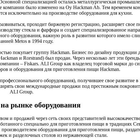
Основной специализацией осталась металлургическая промышле
ие компании было изменено на Oy Hackman Ab. Тем временем ко
уется исключительно на производстве оборудования для кухни.
развиваться, проходит биржевую регистрацию, расширяет свое 
зводству стекла и фарфора и создает специализированное напр
ного оборудования, важную роль в развитии которого имело сли
анией Metos в 1994 году.
ностью покупает группу Hackman. Бизнес по дизайну продукции 
a, Hackman и Rorstrand) был продан. Через несколько лет эти бренд
мпании – Fiskars. ALI Group как владелец торговой марки до си
ров и оборудования для приготовления пищи Hackman.
профессионального оборудования), получившее свое развитие в 
сширять свои международные продажи под престижным покрови
ALI Group.
 на рынке оборудования
вом и продажей через сеть своих представителей высококачеств
аботанного специально для приготовления пищи в традициях Се
производителем оборудования для приготовления пищи, раздат
жек и разделочных столов из нержавеющей стали.