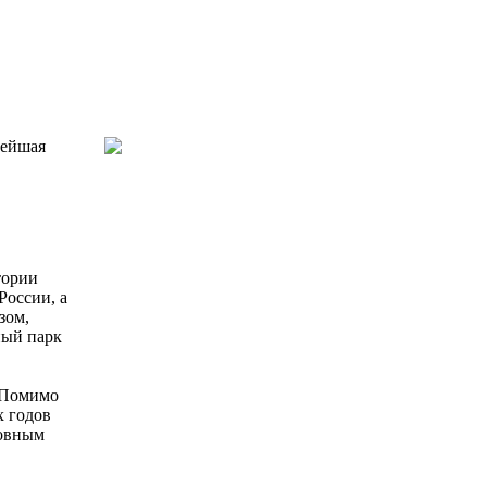
рейшая
тории
России, а
зом,
ный парк
. Помимо
х годов
новным