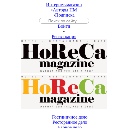
Интернет-магазин
•
Авторы HM
•
Подписка
Войти
•
Регистрация
Гостиничное дело
Ресторанное дело
Барное дело