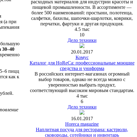
расходных материалов для индустрии красоты и
пищевой промышленности. В ассортименте —
более 500 наименований: простыни, полотенца,
м
салфетки, бахилы, шапочки-шарлотки, коврики,
я (а при
перчатки, фартуки и другая продукция.
выпекания
4.5 тыс
10
Дело техники
т большую
а 30–40
20.01.2017
овременно
Комус
Каталог для HoReCa: профессиональные моющие
средства и униформа
 5–6 пицц
В российских интернет-магазинах огромный
тся как к
выбор товаров, однако не всегда можно с
уверенностью выбрать продукт,
соответствующий высоким мировым стандартам.
рублей.
4 тыс
6
Дело техники
отовление
16.01.2017
Horeca magazine
Наплитная посуда для ресторана: кастрюли,
сковороды, сотейники и инвентарь