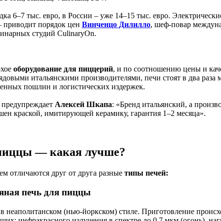
ка 6–7 тыс. евро, в России – уже 14–15 тыс. евро. Электрическ
 – приводит порядок цен
Винченцо Дилилло
, шеф-повар междун
линарных студий CulinaryOn.
охое
оборудование для пиццерий
, и по соотношению цены и кач
ядовыми итальянскими производителями, печи стоят в два раза 
женных пошлин и логистических издержек.
, предупреждает
Алексей Шкапа
: «Бренд итальянский, а произв
ашен краской, имитирующей керамику, гарантия 1–2 месяца».
пиццы — какая лучше?
чем отличаются друг от друга разные
типы печей:
яная печь для пиццы
в неаполитанском (нью-йоркском) стиле. Приготовление происх
ющих: инфракрасного излучения в спектре до 0,7 мкм (огонь), на