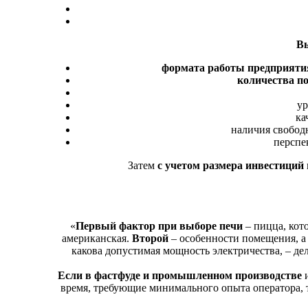
Вы
формата работы предприят
количества п
ур
ка
наличия свобод
перспек
Затем
с учетом размера инвестиций
«
Первый фактор при выборе печи
– пицца, кото
американская.
Второй
– особенности помещения, а 
какова допустимая мощность электричества, – д
Если в фастфуде и промышленном производстве
время, требующие минимального опыта оператора, 