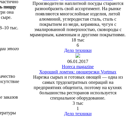
 частично
Производители наплитной посуды стараются
ь пиццу
разнообразить свой ассортимент. На рынке
три она
появляются многослойные изделия, литой
 сыре.
алюминий, углеродистая сталь, сталь с
покрытием из меди, керамика, чугун с
8–10 тыс.
эмалированной поверхностью, сковороды с
мраморным, каменным и другими покрытиями.
18 тыс
6
ции этого
Дело техники
06.01.2017
Horeca magazine
Хороший ломтик: овощерезки Vortmax
качество
Нарезка сырых и готовых овощей — одна из
исутствие
самых трудозатратных операций на
предприятиях общепита, поэтому на кухнях
большинства ресторанов используется
е заказов
специальное оборудование.
3 тыс
1
пературы
Дело техники