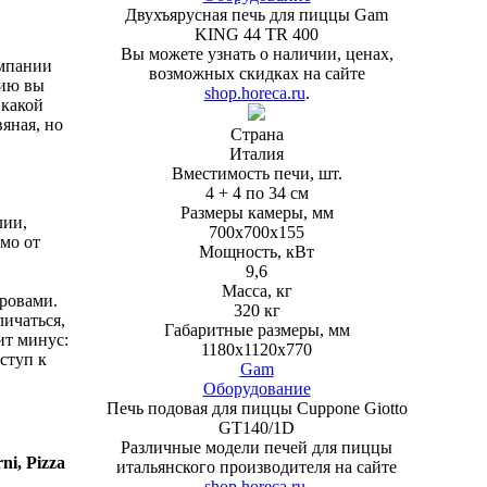
Двухъярусная печь для пиццы Gam
KING 44 TR 400
Вы можете узнать о наличии, ценах,
омпании
возможных скидках на сайте
рию вы
shop.horeca.ru
.
 какой
вяная, но
Страна
Италия
Вместимость печи, шт.
4 + 4 по 34 см
Размеры камеры, мм
лии,
700х700х155
мо от
Мощность, кВт
9,6
Масса, кг
дровами.
320 кг
личаться,
Габаритные размеры, мм
ит минус:
1180х1120х770
ступ к
Gam
Оборудование
Печь подовая для пиццы Cuppone Giotto
GT140/1D
Различные модели печей для пиццы
ni, Pizza
итальянского производителя на сайте
shop.horeca.ru
.