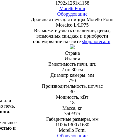
1792х1261х1158
Moretti Forni
Оборудование
Дровяная печь для пиццы Morello Forni
Mosaico L/LP75
Вы можете узнать о наличии, ценах,
возможных скидках и приобрести
оборудование на сайте
shop.horeca.ru
.
Страна
Италия
Вместимость печи, шт.
2 по 30 см
Диаметр камеры, мм
750
Производительность, шт./час
30
Мощность, кВт
ла или
18
ю печь,
Масса, кг
лони
.
350/375
Габаритные размеры, мм
именьшее
1100х1300х1680
стью и
Morello Forni
Оборудование