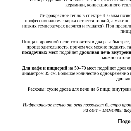
керамики, конвекционного тепла
Инфракрасное тепло в спектре 4–6 мкм позво
профессионализма: корка остается тонкой, а мякиш 
низких температурах варятся и тушатся). При прави
пицц
Пицца в дровяной печи готовится в два раза быстрее
производительность, причем чек можно поднять, т
посадочных мест
подойдет
дровяная печь внутрен
можно готови
Для кафе и пиццерий
на 50–70 мест подойдет дровян
диаметром 35 см. Большое количество одновременно 
дровян
Расходы: сухие дрова для печи на 6 пицц (внутренн
Инфракрасное тепло от огня позволяет быстро пропе
на огне – элементы шо
Подо