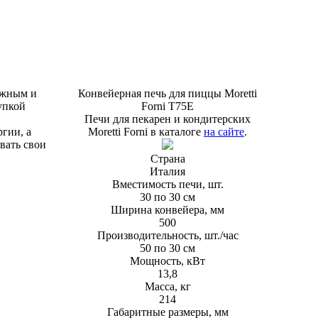
ежным и
Конвейерная печь для пиццы Moretti
упкой
Forni T75E
Печи для пекарен и кондитерских
гии, а
Moretti Forni в каталоге
на сайте
.
вать свои
Страна
Италия
Вместимость печи, шт.
30 по 30 см
Ширина конвейера, мм
500
Производительность, шт./час
50 по 30 см
Мощность, кВт
13,8
Масса, кг
214
Габаритные размеры, мм