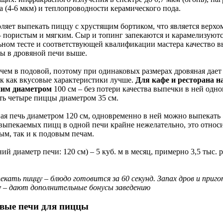
 (4-6 мкм) и теплопроводности керамического пода.
ляет выпекать пиццу с хрустящим бортиком, что является верхо
– пористым и мягким. Сыр и топинг запекаются и карамелизуютс
льном тесте и соответствующей квалификации мастера качество 
ы в дровяной печи выше.
, чем в подовой, поэтому при одинаковых размерах дровяная дае
ак как вкусовые характеристики лучше.
Для кафе и ресторана н
ним диаметром
100 см – без потери качества выпечки в ней одн
ть четыре пиццы диаметром 35 см.
ая печь диаметром 120 см, одновременно в ней можно выпекать
выпекаемых пицц в одной печи крайне нежелательно, это относи
ым, так и к подовым печам.
ий диаметр печи: 120 см) – 5 куб. м в месяц, примерно 3,5 тыс. 
кать пиццу – блюдо готовится за 60 секунд. Запах дров и приг
у – дают дополнительные бонусы заведению
вые печи для пиццы