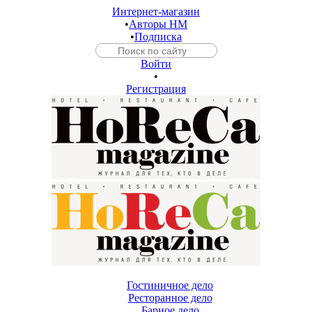
Интернет-магазин
•
Авторы HM
•
Подписка
Войти
•
Регистрация
Гостиничное дело
Ресторанное дело
Барное дело