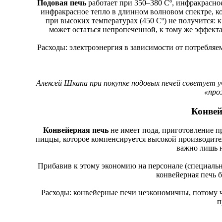
Подовая печь
работает при 350–380 Cº, инфракрасно
инфракрасное тепло в длинном волновом спектре, к
при высоких температурах (450 Cº) не получится: к
может остаться непропеченной, к тому же эффекта 
Расходы: электроэнергия в зависимости от потребляем
Алексей Шкапа при покупке подовых печей советует
«про
Конвей
Конвейерная печь
не имеет пода, приготовление пр
пиццы, которое компенсируется высокой производител
важно лишь н
Прибавив к этому экономию на персонале (специальны
конвейерная печь б
Расходы: конвейерные печи неэкономичны, потому ч
п