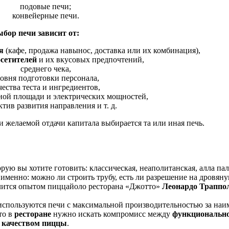
подовые печи;
конвейерные печи.
бор печи зависит от:
ия
(кафе, продажа навынос, доставка или их комбинация),
осетителей
и их вкусовых предпочтений,
среднего чека,
овня подготовки персонала,
чества теста и ингредиентов,
ной площади и электрических мощностей,
тив развития направления и т. д.
и желаемой отдачи капитала выбирается та или иная печь.
рую вы хотите готовить: классическая, неаполитанская, алла па
именно: можно ли строить трубу, есть ли разрешение на дровяну
елится опытом пиццайоло ресторана «Джотто»
Леонардо Траппо
используются печи с максимальной производительностью за на
то в
ресторане
нужно искать компромисс между
функционально
качеством пиццы
.