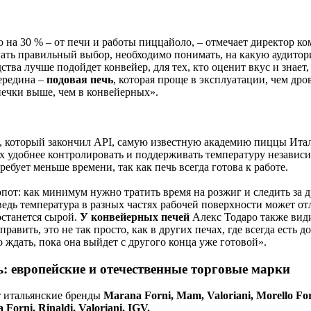
ко на 30 % – от печи и работы пиццайоло, – отмечает директор к
елать правильный выбор, необходимо понимать, на какую аудито
ства лучше подойдет конвейер, для тех, кто оценит вкус и знает,
середина –
подовая печь
, которая проще в эксплуатации, чем дро
печки выше, чем в конвейерных».
а, который закончил API, самую известную академию пиццы Ита
их удобнее контролировать и поддерживать температуру независи
ебует меньше времени, так как печь всегда готова к работе.
пот: как минимум нужно тратить время на розжиг и следить за 
едь температура в разных частях рабочей поверхности может от
останется сырой.
У конвейерных печей
Алекс Тодаро также вид
авить, это не так просто, как в других печах, где всегда есть до
 ждать, пока она выйдет с другого конца уже готовой».
: европейские и отечественные торговые марки
т итальянские бренды
Marana Forni, Mam, Valoriani, Morello For
a Forni, Rinaldi, Valoriani, IGV.