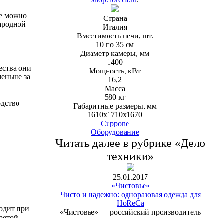
ие можно
Страна
ародной
Италия
Вместимость печи, шт.
10 по 35 см
Диаметр камеры, мм
1400
ества они
Мощность, кВт
меньше за
16,2
Масса
580 кг
одство –
Габаритные размеры, мм
1610х1710х1670
Cuppone
Оборудование
Читать далее в рубрике «Дело
техники»
25.01.2017
«Чистовье»
Чисто и надежно: одноразовая одежда для
HoReCa
одит при
«Чистовье» — российский производитель
гретой