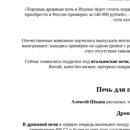
«Хорошая дровяная печь в Италии будет стоить поряд
приобрести в России примерно за 140 000 рублей»,
сети ку
Отечественные компании научились выпускать непл
выигрывают: находясь примерно на одном уровне с р
счет отсутствия тамо
Сейчас появились подделки под
итальянские печи
Китай, качество низкое, материал покр
Печь для 
Алексей Шкапа
рассказал, 
Дров
В дровяной печи
в первую очередь выпекают пиццу 
температуре 400 Cº и более за счет трех составля