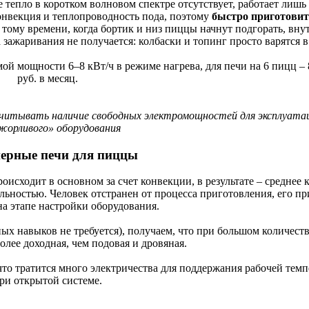
е тепло в коротком волновом спектре отсутствует, работает лишь
онвекция и теплопроводность пода, поэтому
быстро приготовит
 тому времени, когда бортик и низ пиццы начнут подгорать, вну
зажаривания не получается: колбаски и топинг просто варятся в
ой мощности 6–8 кВт/ч в режиме нагрева, для печи на 6 пицц – 
руб. в месяц.
 учитывать наличие свободных электромощностей для эксплуата
жорливого» оборудования
ерные печи для пиццы
оисходит в основном за счет конвекции, в результате – среднее 
ьностью. Человек отстранен от процесса приготовления, его пр
а этапе настройки оборудования.
х навыков не требуется), получаем, что при большом количеств
олее доходная, чем подовая и дровяная.
то тратится много электричества для поддержания рабочей тем
ри открытой системе.