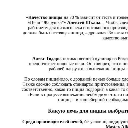
«
Качество пиццы
на 70 % зависит от теста и толь
«Печи “Жарушка”»
Алексей Шкапа
. – Чтобы сд
работаете: для низкого чека и потокового производ
должна быть настоящая пицца, – дровяная. Золотая 
качество вы
Алекс Тодаро
, потомственный кулинар из Рим
предпочитает подовые печи. Он говорит, что в н
рабочей нагрузки, а выпекание пиццы тр
По словам пиццайоло, с дровяной печью больше хло
Также сложно соблюдать стандарты приготовления, в
соответственно, какая-то пицца подгорит, а какая-то 
«Если в процессе выпекания необходимо что-то попр
пицце, – в конвейерной необходимо
Какую печь для пиццы выбрать
Среди производителей печей
, безусловно, лидирую
Master, Alf