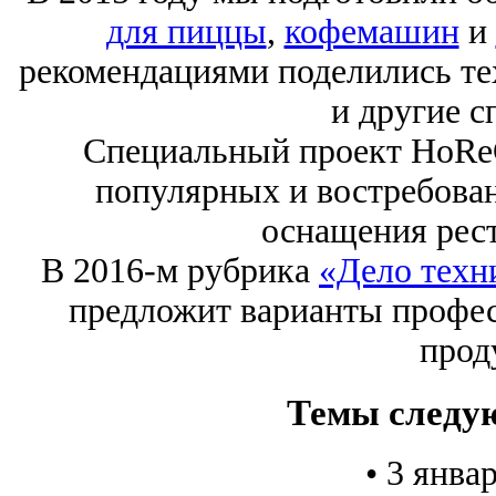
для пиццы
,
кофемашин
и
рекомендациями поделились те
и другие с
Специальный проект HoReC
популярных и востребован
оснащения рест
В 2016-м рубрика
«Дело техн
предложит варианты профес
прод
Темы следу
• 3 янва