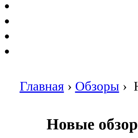
Главная
›
Обзоры
›
Н
Новые обзо