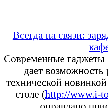
Всегда на связи: за
кафе
Современные гаджеты б
дает возможность 
технической новинкой
столе (
http://www.i-t
оправдано при