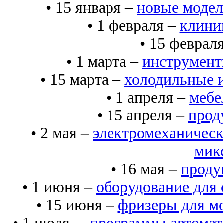
• 15 января –
новые модел
• 1 февраля –
клини
• 15 феврал
• 1 марта –
инструменты
• 15 марта –
холодильные 
• 1 апреля –
мебе
• 15 апреля –
прод
• 2 мая –
электромеханическ
мик
• 16 мая –
проду
• 1 июня –
оборудование для 
• 15 июня –
фризеры для м
• 1 июля –
программы автомати