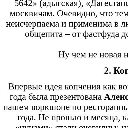
5642» (адыгская), «Дагестан
москвичам. Очевидно, что те
неисчерпаема и применима в л
общепита – от фастфуда д
Ну чем не новая 
2. Ко
Впервые идея копчения как во
года была презентована
Ален
нашем воркшопе по ресторанны
года. Не прошло и месяца, 
«цунами» стали очевидны: н