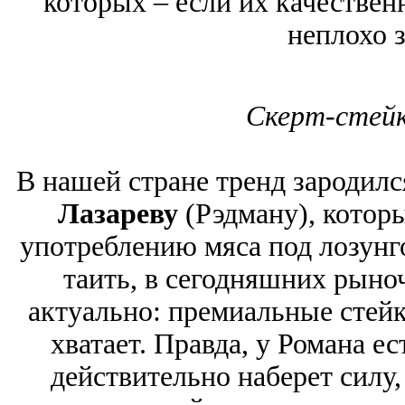
которых ‒ если их качествен
неплохо з
Скерт-стейк
В нашей стране тренд зародил
Лазареву
(Рэдману), которы
употреблению мяса под лозунг
таить, в сегодняшних рыно
актуально: премиальные стейк
хватает. Правда, у Романа ес
действительно наберет силу