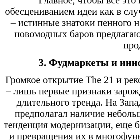
Главное, чтобы все это
обесцениванием идеи как в слу
‒ истинные знатоки пенного 
новомодных баров предлагаю
про
3. Фудмаркеты и ин
Громкое открытие The 21 и ре
– лишь первые признаки зарож
длительного тренда. На Запа
предполагал наличие небольш
тенденция модернизации, еще 
и превращения их в многофун