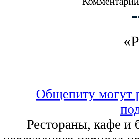
Комментарии
«Р
Общепиту могут р
по
Рестораны, кафе и 