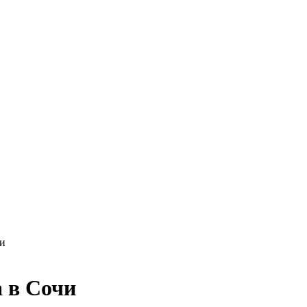
чи
а в Сочи