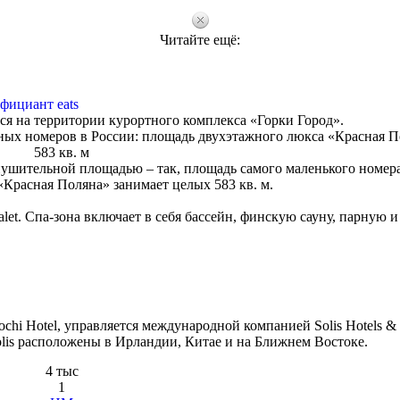
Читайте ещё:
фициант eats
 на территории курортного комплекса «Горки Город».
ичных номеров в России: площадь двухэтажного люкса «Красная П
583 кв. м
 внушительной площадью – так, площадь самого маленького номера
«Красная Поляна» занимает целых 583 кв. м.
let. Спа-зона включает в себя бассейн, финскую сауну, парную и
s Sochi Hotel, управляется международной компанией Solis Hotels & 
lis расположены в Ирландии, Китае и на Ближнем Востоке.
4 тыс
1