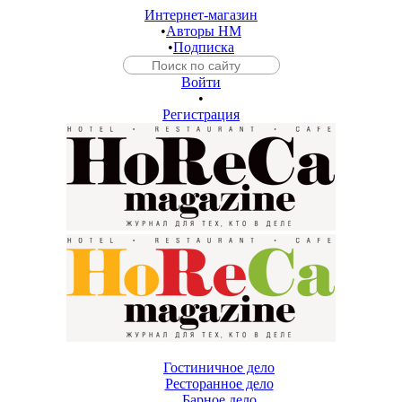
Интернет-магазин
•
Авторы HM
•
Подписка
Войти
•
Регистрация
Гостиничное дело
Ресторанное дело
Барное дело