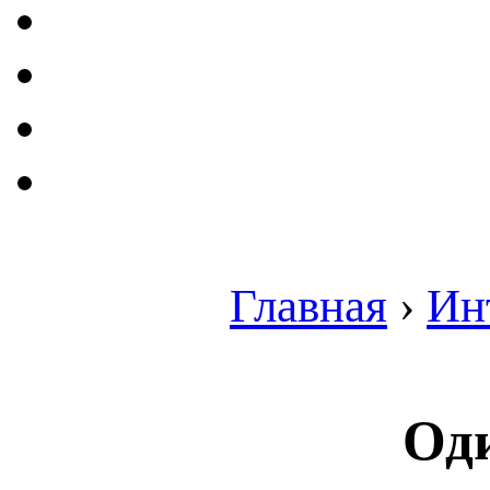
Главная
›
Ин
Оди