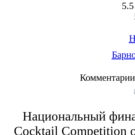
5.5
Барно
Комментарии
Национальный фина
Cocktail Competition