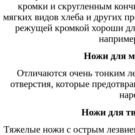
кромки и скругленным конч
мягких видов хлеба и других п
режущей кромкой хороши для
например
Ножи для м
Отличаются очень тонким ле
отверстия, которые предотвр
нар
Ножи для т
Тяжелые ножи с острым лезвие