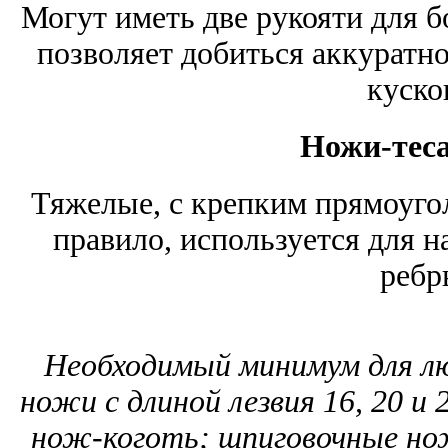
Могут иметь две рукояти для б
позволяет добиться аккуратн
куско
Ножи-теса
Тяжелые, с крепким прямоуг
правило, используется для н
ребр
Необходимый минимум для лю
ножи с длиной лезвия 16, 20 и 
нож-коготь; шпиговочные но