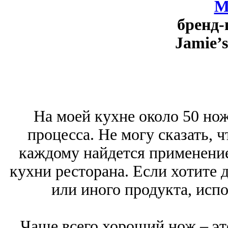
М
бренд-
Jamie’s 
На моей кухне около 50 нож
процесса. Не могу сказать, 
каждому найдется применение,
кухни ресторана. Если хотите 
или иного продукта, исп
Чаще всего хороший нож – это