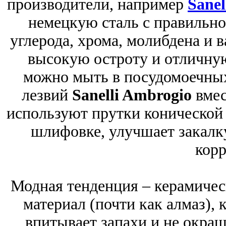
производители, например
Sanel
немецкую сталь с правильн
углерода, хрома, молибдена и в
высокую остроту и отличную
можно мыть в посудомоечных
лезвий
Sanelli Ambrogio
вмес
используют прутки конической 
шлифовке, улучшает закалк
корр
Модная тенденция – керамичес
материал (почти как алмаз), 
впитывает запахи и не окраш