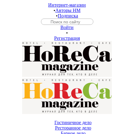
Интернет-магазин
•
Авторы HM
•
Подписка
Войти
•
Регистрация
Гостиничное дело
Ресторанное дело
Барное дело