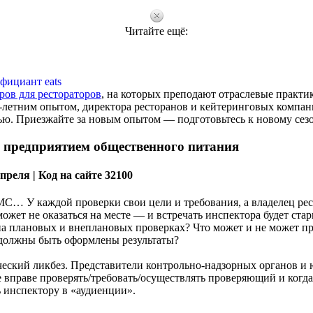
Читайте ещё:
фициант eats
ров для рестораторов
, на которых преподают отраслевые практи
0-летним опытом, директора ресторанов и кейтеринговых компан
нью. Приезжайте за новым опытом — подготовьтесь к новому сез
 предприятием общественного питания
преля | Код на сайте 32100
С… У каждой проверки свои цели и требования, а владелец рес
 может не оказаться на месте — и встречать инспектора будет ста
на плановых и внеплановых проверках? Что может и не может пр
должны быть оформлены результаты?
ский ликбез. Представители контрольно-надзорных органов и
 не вправе проверять/требовать/осуществлять проверяющий и когд
ь инспектору в «аудиенции».