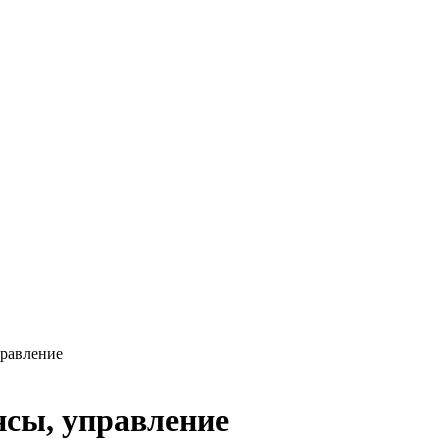
правление
нсы, управление