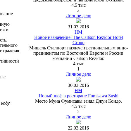
4.5 тыс
2
ование
Личное дело
енную
31.03.2016
ия и
HM
Новое назначение: The Carlson Rezidor Hotel
сть.
Group
тельного
Мишель Сталпорт назначен региональным вице-
битражная
президентом по Восточной Европе и России
компании Carlson Rezidor.
ктивности
4 тыс
1
Личное дело
ные
30.03.2016
HM
Новый шеф в ресторане Fumisawa Sushi
Место Муна Фумисавы занял Джун Кондо.
 коду
4.5 тыс
2
Личное дело
22.03.2016