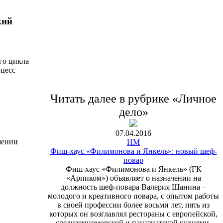
кий
го цикла
оцесс
Читать далее в рубрике «Личное
дело»
07.04.2016
шении
HM
Фиш-хаус «Филимонова и Янкель»: новый шеф-
повар
Фиш-хаус «Филимонова и Янкель» (ГК
«Арпиком») объявляет о назначении на
должность шеф-повара Валерия Шанина –
молодого и креативного повара, с опытом работы
в своей профессии более восьми лет, пять из
которых он возглавлял рестораны с европейской,
средиземноморской и паназиатской кухнями.