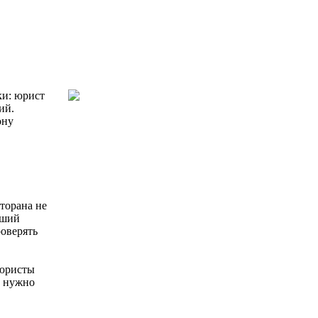
ки: юрист
ий.
ону
торана не
рший
оверять
 юристы
а нужно