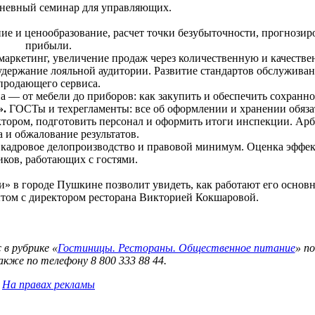
невный семинар для управляющих.
е и ценообразование, расчет точки безубыточности, прогнозир
прибыли.
аркетинг, увеличение продаж через количественную и качеств
удержание лояльной аудитории. Развитие стандартов обслуживан
продающего сервиса.
 — от мебели до приборов: как закупить и обеспечить сохранно
».
ГОСТы и техрегламенты: все об оформлении и хранении обяза
ектором, подготовить персонал и оформить итоги инспекции. Ар
 и обжалование результатов.
 кадровое делопроизводство и правовой минимум. Оценка эффе
иков, работающих с гостями.
» в городе Пушкине позволит увидеть, как работают его основ
ытом с директором ресторана Викторией Кокшаровой.
в рубрике «
Гостиницы. Рестораны. Общественное питание
» по
акже по телефону 8 800 333 88 44.
На правах рекламы