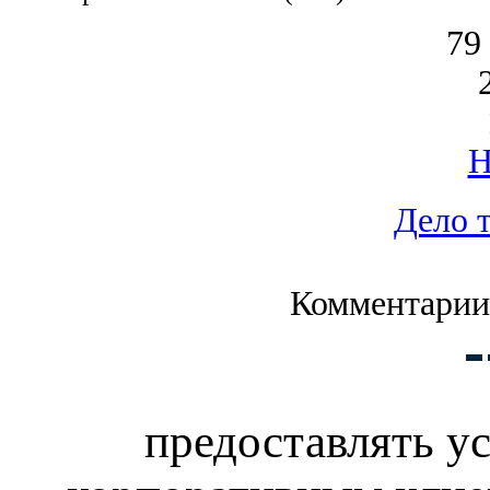
79
Дело 
Комментарии
предоставлять у