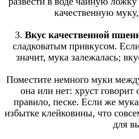
развести в воде чайную ложку 
качественную муку,
3.
Вкус качественной пшен
сладковатым привкусом. Если 
значит, мука залежалась; вку
Поместите немного муки между
она или нет: хруст говорит
правило, песке. Если же мука 
избытке клейковины, что совсем
для в