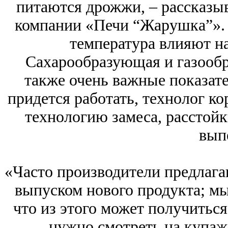
питаются дрожжи, – рассказы
компании «Печи “Жарушка”». 
температура влияют на
Сахарообразующая и газообр
также очень важные показат
придется работать, технолог к
технологию замеса, расстойк
вып
«Часто производители предлага
выпуском нового продукта; мы
что из этого может получиться
нужно смотреть на купаж,