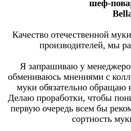
шеф-повар
Bella
Качество отечественной муки
производителей, мы ра
Я запрашиваю у менеджеро
обмениваюсь мнениями с колле
муки обязательно обращаю в
Делаю проработки, чтобы поним
первую очередь всем бы реко
сортность муки