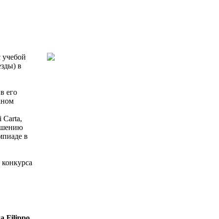
с учебой
зды) в
в его
аном
 Carta,
лашению
мпиаде в
 конкурса
а Filippo