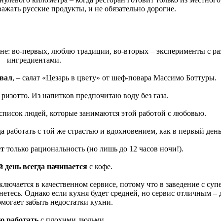
ажать русские продукты, и не обязательно дорогие.
хне: во-первых, люблю традиции, во-вторых – эксперименты с р
ингредиентами.
овал
, ‒ салат «Цезарь в цвету» от шеф-повара Массимо Боттуры.
 ризотто. Из напитков предпочитаю воду без газа.
список людей, которые занимаются этой работой с любовью.
а работать с той же страстью и вдохновением, как в первый день
ет
только рациональность (но лишь до 12 часов ночи!).
 день всегда начинается
с кофе.
ключается в качественном сервисе, потому что в заведение с суп
тесь. Однако если кухня будет средней, но сервис отличным – д
могает забыть недостатки кухни.
ю работать
с плохими людьми.