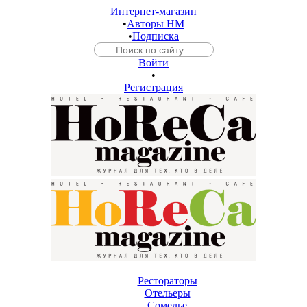
Интернет-магазин
•
Авторы HM
•
Подписка
Войти
•
Регистрация
Рестораторы
Отельеры
Сомелье