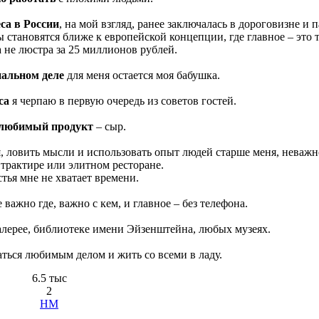
са в России
, на мой взгляд, ранее заключалась в дороговизне и 
ы становятся ближе к европейской концепции, где главное – это т
 а не люстра за 25 миллионов рублей.
нальном деле
для меня остается моя бабушка.
са
я черпаю в первую очередь из советов гостей.
любимый продукт
– сыр.
, ловить мысли и использовать опыт людей старше меня, неважно
 трактире или элитном ресторане.
стья мне не хватает времени.
е важно где, важно с кем, и главное – без телефона.
алерее, библиотеке имени Эйзенштейна, любых музеях.
аться любимым делом и жить со всеми в ладу.
6.5 тыс
2
HM