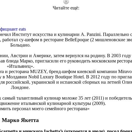
Читайте ещё:
фициант eats
кончил Институт искусства и кулинарии A. Panzini. Параллельно 
 работал су-шефом в ресторане BelleEpoque (2 мишленовские зве
Больцано.
нии, Австрии и Америке, затем вернулся на родину. В 2003 году 
вав блюда Марко, пригласили его руководить московским рестор
«Итальянец».
era и ресторана MUZEY, бренд-шефом киевской компании Miravoi
в Молдавии Nobil Luxury Boutique Hotel. В 2012 году по приг
для российской, украинской и испанской сборных на летней Оли
Лондоне.
 самый талантливый кулинар моложе 35 лет (2011) и победитель
родвижение итальянской кулинарной культуры (2009).
рмить персонал моего семейного ресторана»
Марко Якетта
rpetta и минского Iachetta’s (откроется в июле), посол бренд