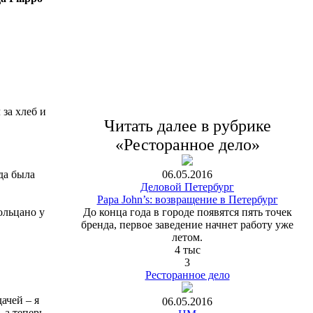
 за хлеб и
Читать далее в рубрике
«Ресторанное дело»
06.05.2016
да была
Деловой Петербург
Papa John’s: возвращение в Петербург
До конца года в городе появятся пять точек
Больцано у
бренда, первое заведение начнет работу уже
летом.
4 тыс
3
Ресторанное дело
ачей – я
06.05.2016
 а теперь