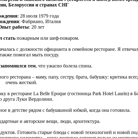
сии, Белоруссии и странах СНГ
ождения
: 28 июля 1979 года
рождения
: Фабриано, Италия
Опыт работы
: 20 лет
ел стать
пожарным или шеф-поваром.
началась с должности официанта в семейном ресторане. Я отвечал
 также помогал мыть посуду.
 запомнился тем
, что ужасно болела спина.
го ресторана ‒ маму, папу, сестру, брата, бабушку: критика всег
очень жесткой.
ку в ресторане La Belle Epoque (гостиница Park Hotel Laurin) в 
о друга Луки Вердолини.
ное в детстве рядом с бабушкиной юбкой, когда она готовила.
ндартные и авторские вещи, люди, архитектура.
уктов. Готовить старые блюда с новой технологией и новой под
нулевого километра – когда ресторан готовит только из местного,