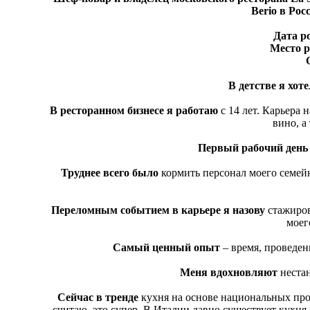
Berio в Рос
Дата р
Место 
В детстве я хот
В ресторанном бизнесе я работаю
с 14 лет. Карьера 
вино, а
Первый рабочий день
Труднее всего было
кормить персонал моего семейно
Переломным событием в карьере я назову
стажиров
моег
Самый ценный опыт
– время, проведен
Меня вдохновляют
неста
Сейчас в тренде
кухня на основе национальных прод
считаю, это супер. В Италии давно существует кухня 