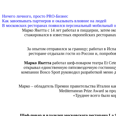
Ничего личного, просто PRO-Бизнес
Как завоевывать партнеров и оказывать влияние на людей
В московских ресторанах появился персональный мобильный о
Марко Якетта с 14 лет работал в пиццерии, затем о
стажировался в известных европейских ресторанах,
За опытом отправился за границу; работал в Испа
ресторане отдыхали гости из России и, попробо
Марко Якетта
работал шеф-поваром театра Et Cet
открывал единственную пятизвездочную гостиницу 
компании Bosco Sport руководил разработкой меню 
Марко – обладатель Премии правительства Италии как
Mediterranean Prize Award за п
«Труднее всего было ко
Шеф-повар и владелец московского ресторана La Sca