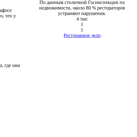
По данным столичной Госинспекции по
недвижимости, около 80 % рестораторов
пафосе
устраняют нарушения.
о, что у
4 тыс
1
1
Ресторанное дело
, где они