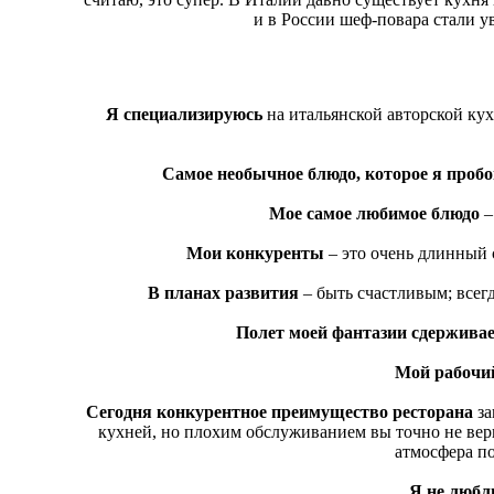
и в России шеф-повара стали ув
Я специализируюсь
на итальянской авторской ку
Самое необычное блюдо, которое я проб
Мое самое любимое блюдо
–
Мои конкуренты
‒ это очень длинный 
В планах развития
– быть счастливым; всегд
Полет моей фантазии сдержива
Мой рабочий
Сегодня конкурентное преимущество ресторана
за
кухней, но плохим обслуживанием вы точно не верне
атмосфера по
Я не любл