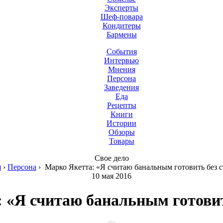
Эксперты
Шеф-повара
Кондитеры
Бармены
События
Интервью
Мнения
Персона
Заведения
Еда
Рецепты
Книги
Истории
Обзоры
Товары
Свое дело
я
›
Персона
›
Марко Якетта: «Я считаю банальным готовить без с
10 мая 2016
 «Я считаю банальным готовит