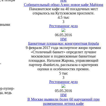
HM
Собирательный образ Азии: новое кафе Mahjong
Паназиатское кафе на 40 посадочных мест
открылось на Кутузовском проспекте.
4.5 тыс
3
азными
Ресторанное дело
06.05.2016
HM
Банкетные площадки: конкурентная борьба
9 февраля 2017 года экспертное жюри премии
«Столичный банкет» определит лучшие
московские и подмосковные банкетные
площадки. Наталия Жарова, управляющий
.
партнер 4banket.ru, рассказала о критериях
оценки и особенностях премии.
5 тыс
3
Ресторанное дело
ер-пупер-
05.05.2016
а, ведь
HM
В Москве выявили более 60 нарушений при
размещении летних кафе