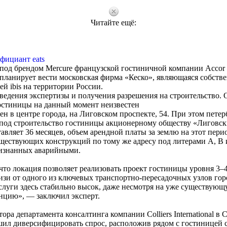
Читайте ещё:
фициант eats
под брендом Mercure французской гостиничной компании Accor H
планирует вести московская фирма «Кеско», являющаяся собств
ей ibis на территории России.
оведения экспертизы и получения разрешения на строительство.
остиницы на данный момент неизвестен
ен в центре города, на Лиговском проспекте, 54. При этом петер
 под строительство гостиницы акционерному обществу «Лиговск
авляет 36 месяцев, объем арендной платы за землю на этот пери
ществующих конструкций по тому же адресу под литерами А, В 
изнанных аварийными.
, что локация позволяет реализовать проект гостиницы уровня 3–4
лизи от одного из ключевых транспортно-пересадочных узлов гор
слуги здесь стабильно высок, даже несмотря на уже существую
нцию», — заключил эксперт.
тора департамента консалтинга компании Colliers International в 
шил диверсифицировать спрос, расположив рядом с гостиницей 