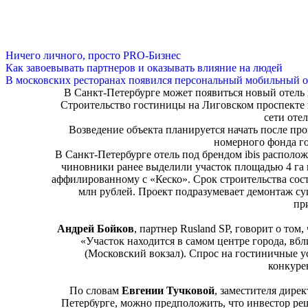
Ничего личного, просто PRO-Бизнес
Как завоевывать партнеров и оказывать влияние на людей
В московских ресторанах появился персональный мобильный о
В Санкт-Петербурге может появиться новый отель 
Строительство гостиницы на Лиговском проспекте 
сети отел
Возведение объекта планируется начать после пр
номерного фонда г
В Санкт-Петербурге отель под брендом ibis располож
чиновники ранее выделили участок площадью 4 га
аффилированному с «Кеско». Срок строительства сост
млн рублей. Проект подразумевает демонтаж су
пр
Андрей Бойков
, партнер Rusland SP, говорит о том
«Участок находится в самом центре города, вб
(Московский вокзал). Спрос на гостиничные у
конкуре
По словам
Евгении Тучковой
, заместителя дирек
Петербурге, можно предположить, что инвестор ре