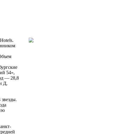
otels.
енником
 Объем
бургские
ий 54»,
од — 28,8
и Д,
 звезды.
ода
щую
Санкт-
средней