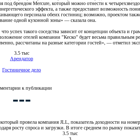
вня под брендом Mercure, который можно отнести к четырехзвезд
инергетического эффекта, а также предоставит возможность пони
живающего персонала обеих гостиниц; возможно, проектом также
вание одной кухонной зоны» — сказала она.
, что успех такого соседства зависит от концепции объекта и гр
сположение отелей компании "Кеско" будет весьма правильным р
твенно, рассчитаны на разные категории гостей», — отметил эксп
3.5 тыс
Арендатор
Гостиничное дело
ментарии к публикации
который провела компания JLL, показатель доходности на номер 
одаря росту спроса и загрузки. В итоге среднем по рынку показа
3.5 тыс
3