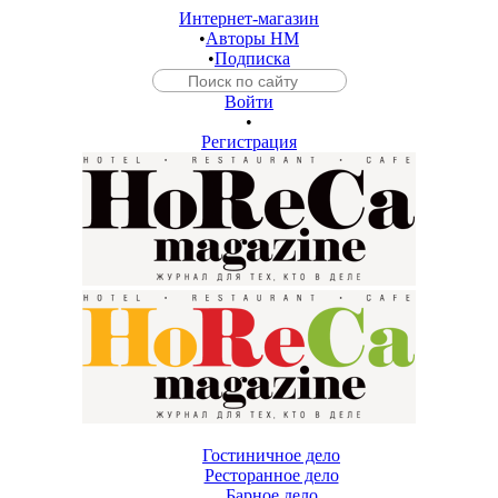
Интернет-магазин
•
Авторы HM
•
Подписка
Войти
•
Регистрация
Гостиничное дело
Ресторанное дело
Барное дело